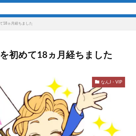
て18ヵ月経ちました
Aを初めて18ヵ月経ちました
なんJ・VIP