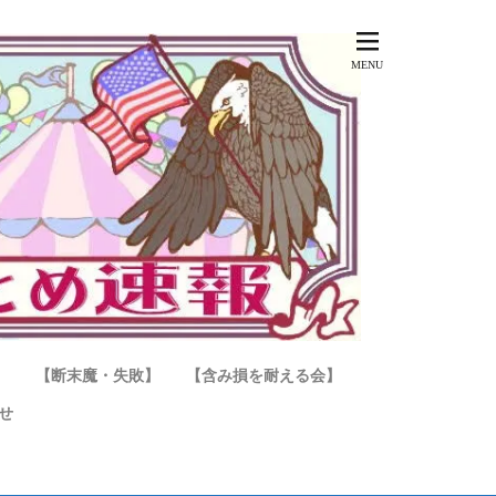
】
【断末魔・失敗】
【含み損を耐える会】
せ