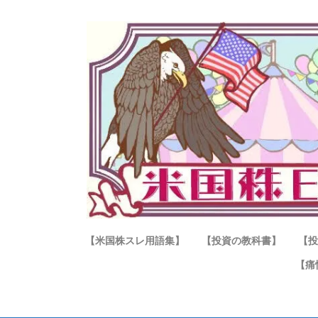
【米国株スレ用語集】
【投資の教科書】
【投
【痛