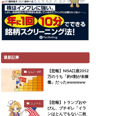
最新記事
【悲報】NISA口座2052
なんJ・VIP
万のうち「約4割が未稼
働」だったwwwwww
【悲報】トランプおや
ニュース
びん、ブチギレ「イラ
ンはとんでもない二枚