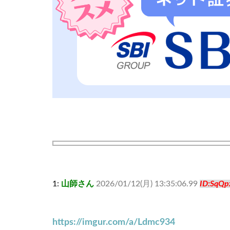
1:
山師さん
2026/01/12(月) 13:35:06.99
ID:SqQp
https://imgur.com/a/Ldmc934