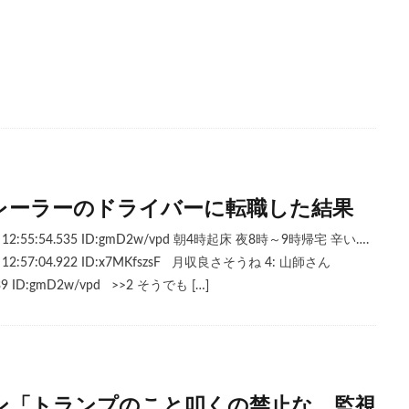
レーラーのドライバーに転職した結果
) 12:55:54.535 ID:gmD2w/vpd 朝4時起床 夜8時～9時帰宅 辛い….
) 12:57:04.922 ID:x7MKfszsF 月収良さそうね 4: 山師さん
.139 ID:gmD2w/vpd >>2 そうでも […]
ン「トランプのこと叩くの禁止な、監視