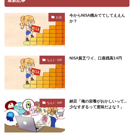
最新記事
今からNISA積みててしてええん
お金
か？
NISA貧乏ワイ、口座残高14円
なんJ・VIP
納豆「俺の栄養がおかしいって…
なんJ・VIP
少なすぎるって意味だよな？」