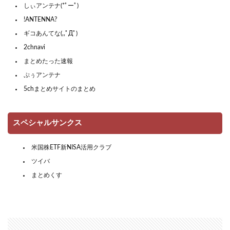
しぃアンテナ(*ﾟーﾟ)
!ANTENNA?
ギコあんてな(,,ﾟДﾟ)
2chnavi
まとめたった速報
ぷぅアンテナ
5chまとめサイトのまとめ
スペシャルサンクス
米国株ETF新NISA活用クラブ
ツイバ
まとめくす