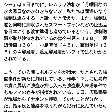
シー」は５日までに、レムリヤ法相が「月曜日なの
か火曜日なのか分からないが、私たちは間違いなく
強制送還をする」と話したと伝えた。また、強制送
還と同時に押収されたスマートフォンなどの証拠品
を日本に引き渡す準備も進めているという。強制送
還が取り沙汰されているのは今村磨人（３８）、渡
辺優樹（３８）、小島智信（４５）、藤田聖也（３
８）の４容疑者。渡辺容疑者がルフィではないかと
されている。
こうしている間にもルフィらが指示したとされる強
盗事件が新たに判明している。昨年１２月に広島市
の貴金属店に強盗が押し入った強盗殺人未遂事件で
もルフィの存在が指摘されている。５日、広島県警
が現場からイヤホンを押収していたことが分かっ
た。指示役と連絡を取りながら犯行に及んでいた可