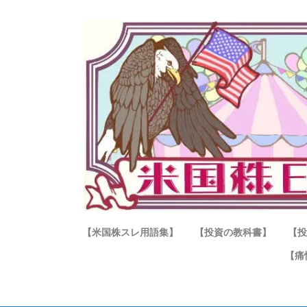
【米国株スレ用語集】
【投資の教科書】
【投
【痛