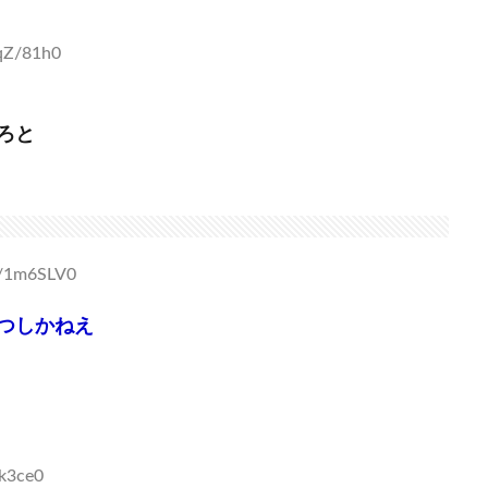
SqZ/81h0
ろと
W/1m6SLV0
つしかねえ
lk3ce0