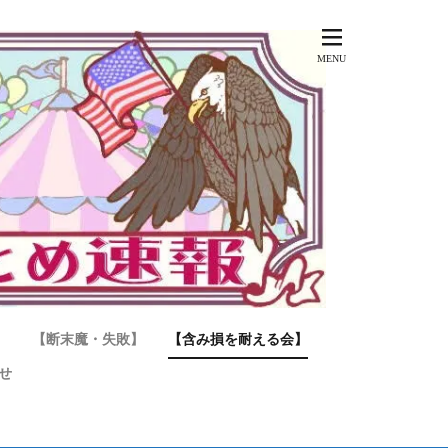
】
【断末魔・失敗】
【含み損を耐える会】
せ