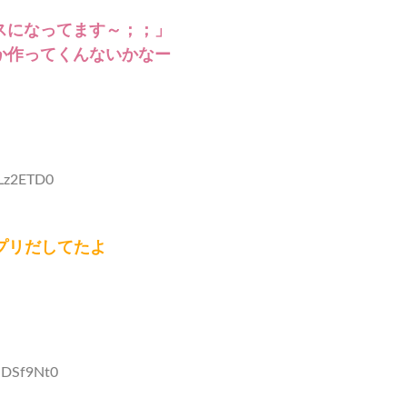
スになってます～；；」
か作ってくんないかなー
BLz2ETD0
アプリだしてたよ
UDSf9Nt0