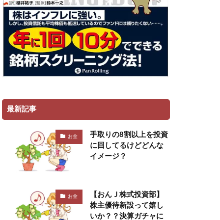
最新記事
手取りの8割以上を投資
お金
に回してるけどどんな
イメージ？
【おんＪ株式投資部】
お金
株主優待新設って嬉し
いか？？決算ガチャに