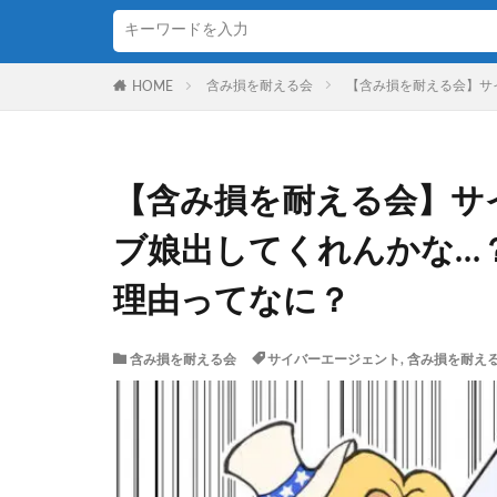
含み損を耐える会
【含み損を耐える会】サ
HOME
【含み損を耐える会】サ
ブ娘出してくれんかな…
理由ってなに？
含み損を耐える会
サイバーエージェント
,
含み損を耐え