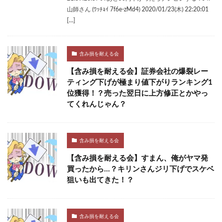
山師さん (ﾜｯﾁｮｲ 7f6e-zMd4) 2020/01/23(木) 22:20:01
[…]
含み損を耐える会
【含み損を耐える会】証券会社の爆裂レー
ティング下げが極まり値下がりランキング1
位獲得！？売った翌日に上方修正とかやっ
てくれんじゃん？
含み損を耐える会
【含み損を耐える会】すまん、俺がヤマ発
買ったから…？キリンさんジリ下げでスケベ
狙いも出てきた！？
含み損を耐える会