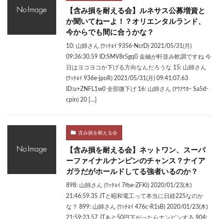
【含み損を耐える会】ルネサス公募増資と
か聞いてねーよ！？オリエンタルランド、
今からでも間に合うかな？
10: 山師さん (ﾜｯﾁｮｲ 9356-NcrD) 2021/05/31(月)
09:36:30.59 ID:SMV8r5gq0 金融が軒並み軟調ですね 今
日はヨコヨコか下げる方向なんだろうな 15: 山師さん
(ﾜｯﾁｮｲ 936e-jpoR) 2021/05/31(月) 09:41:07.63
ID:u+ZNFL1w0 全部微下げ 16: 山師さん (ｱｳｱｳｶｰ Sa5d-
cpin) 20 […]
含み損を耐える会
【含み損を耐える会】ネットワン、スーパ
ーファイナルナンピンのチャンス？ナイア
ガラだがホールドしてる強者いるのか？
898: 山師さん (ﾜｯﾁｮｲ 7fbe-ZFKi) 2020/01/23(木)
21:46:59.35 JTと昭和電工って本当に日経225なのか
な？ 899: 山師さん (ﾜｯﾁｮｲ 476c-R1sB) 2020/01/23(木)
21:59:23.57 JTあと50円下がったらナンピンする 904: