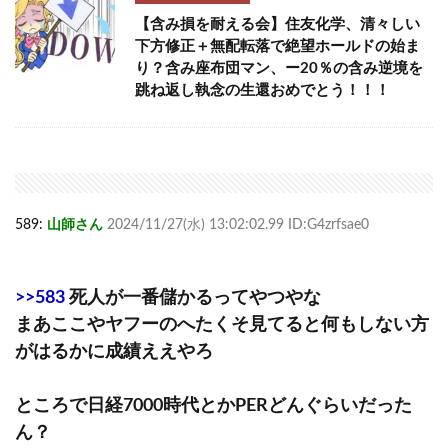
【含み損を耐える会】住友化学、清々しい
下方修正＋無配転落で絶望ホールドの始ま
り？含み座布団マン、ー20％の含み逆境を
跳ね返し執念の生還おめでとう！！！
589:
山師さん
2024/11/27(水) 13:02:02.99 ID:G4zrfsae0
>>583
死人が一番儲かるってやつやな
まあここやヤフーのへたくそ見てると何もしない方
がはるかに成績ええやろ
ところで日経7000時代とかPERどんぐらいだった
ん？