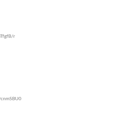
TfgfB/r
O9cnmSBU0