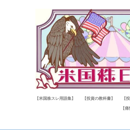
【米国株スレ用語集】
【投資の教科書】
【投
【痛