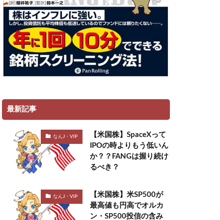
最新記事
【米国株】SpaceXって
なんJ・VIP
IPOの時よりもう低いん
か？？FANGは握り続け
るべき？
【米国株】米SP500が
なんJ・VIP
最高値も円高でオルカ
ン・SP500投信の含み