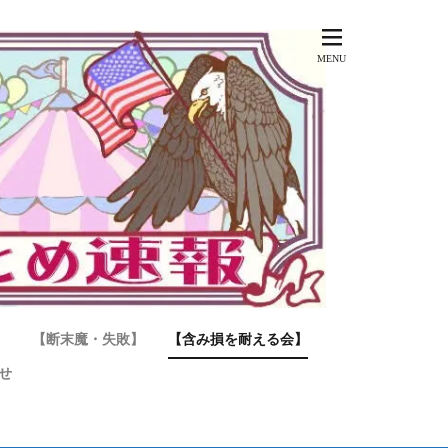
】
【断末魔・失敗】
【含み損を耐える会】
せ