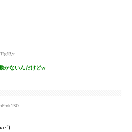
TfgfB/r
動かないんだけどw
yoFmk1S0
･`)