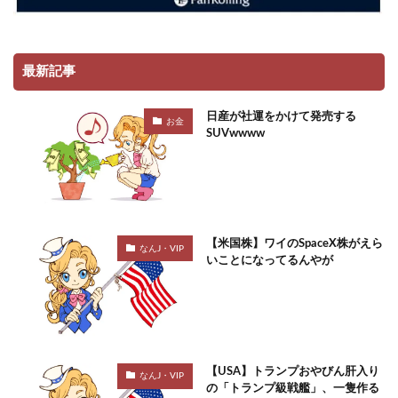
最新記事
日産が社運をかけて発売する
お金
SUVwwww
【米国株】ワイのSpaceX株がえら
なんJ・VIP
いことになってるんやが
【USA】トランプおやびん肝入り
なんJ・VIP
の「トランプ級戦艦」、一隻作る