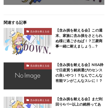
関連する記事
【含み損を耐える会】この週
含み損を耐える会
末、家族に含み損をさとられ
ぬ様に過ごさねば！？三菱商
事一緒に耐えましょう…？
【含み損を耐える会】NISA枠
含み損を耐える会
で日産買う銘柄選びのセンス
の良いやつ！？なんでこんな
有能マンがこんなスレに！？
【含み損を耐える会】まだ利
含み損を耐える会
回り4パー以上の銘柄ってあ