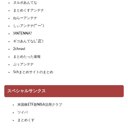
ヌルポあんてな
まとめくすアンテナ
ねらーアンテナ
しぃアンテナ(*ﾟーﾟ)
!ANTENNA?
ギコあんてな(,,ﾟДﾟ)
2chnavi
まとめたった速報
ぷぅアンテナ
5chまとめサイトのまとめ
スペシャルサンクス
米国株ETF新NISA活用クラブ
ツイバ
まとめくす