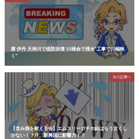
庫 伊丹 天神川で堤防決壊 10棟余で浸水“工事で川幅狭
く”
次の記事へ
【含み損を耐える会】エムスリーガチホ組はもう泣くし
かない！？JT、新興国に影響力！？