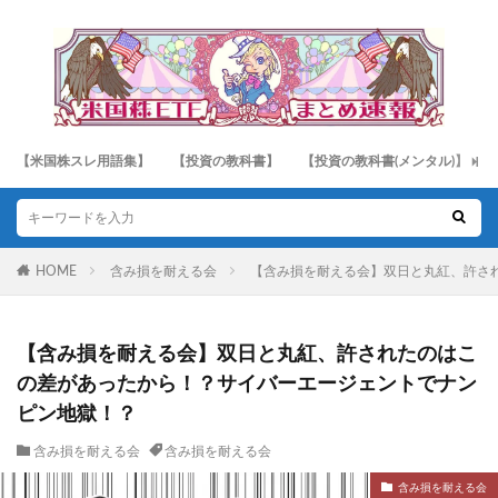
【米国株スレ用語集】
【投資の教科書】
【投資の教科書(メンタル)】
HOME
含み損を耐える会
【含み損を耐える会】双日と丸紅、許さ
【含み損を耐える会】双日と丸紅、許されたのはこ
の差があったから！？サイバーエージェントでナン
ピン地獄！？
含み損を耐える会
含み損を耐える会
含み損を耐える会