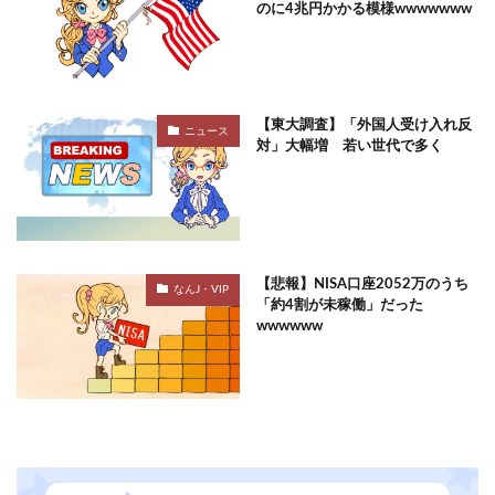
のに4兆円かかる模様wwwwwww
【東大調査】「外国人受け入れ反
ニュース
対」大幅増 若い世代で多く
【悲報】NISA口座2052万のうち
なんJ・VIP
「約4割が未稼働」だった
wwwwww