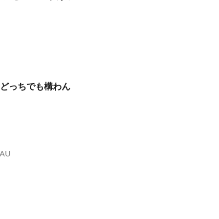
らどっちでも構わん
jAU