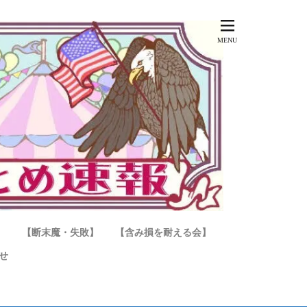
】
【断末魔・失敗】
【含み損を耐える会】
せ