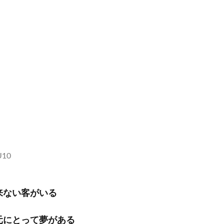
i
U10
来ない客がいる
元にとって夢がある