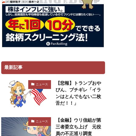
最新記事
【悲報】トランプおや
ニュース
びん、ブチギレ「イラ
ンはとんでもない二枚
舌だ！！」
【金融】ウリ信組が第
ニュース
三者委立ち上げ 元役
員の不正巡り調査