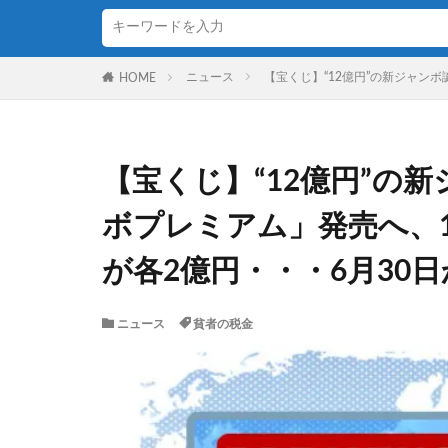
ニュース
【宝くじ】“12億円”の新ジャン
HOME
【宝くじ】“12億円”の
ボプレミアム」発売へ、
が各2億円・・・6月30
ニュース
貧者の税金