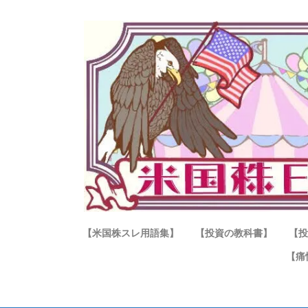
【米国株スレ用語集】
【投資の教科書】
【投
【痛