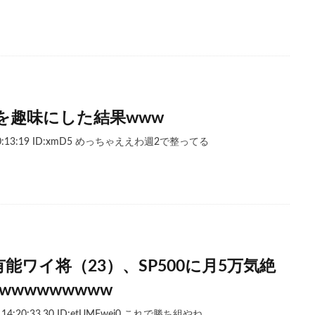
を趣味にした結果www
) 10:13:19 ID:xmD5 めっちゃええわ週2で整ってる
能ワイ将（23）、SP500に月5万気絶
wwwwwwwww
) 14:20:33.30 ID:etUMFwej0 これで勝ち組やね