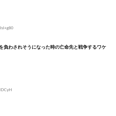
Jsl+g80
を負わされそうになった時の亡命先と戦争するワケ
5IDCyH