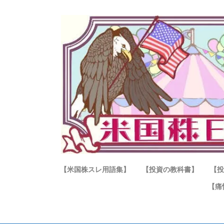
【米国株スレ用語集】
【投資の教科書】
【投
【痛