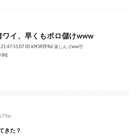
者ワイ、早くもボロ儲けwww
 21:47:51.07 ID:k9f3PZFRd 楽しんゴww🥺
.jpg
G75sr
てきた？