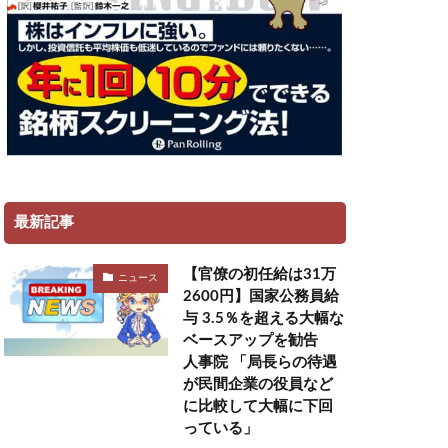
最新記事
【官僚の初任給は31万
ニュース
2600円】国家公務員給
与 3.5％を超える大幅な
ベースアップを勧告
人事院 「局長らの待遇
が民間企業の役員など
に比較して大幅に下回
っている」