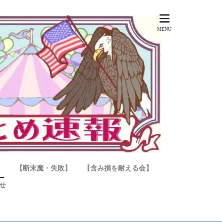
】
【断末魔・失敗】
【含み損を耐える会】
せ