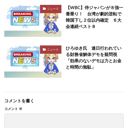
【WBC】侍ジャパンが８強一
ニュース
番乗り！ 台湾が劇的逆転で
韓国下し２位以内確定 ６大
会連続ベスト８
ひろゆき氏 連日行われてい
ニュース
る財務省解体デモを疑問視
「効果のないデモは力とお金
と時間の無駄」
コメントを書く
コメント
※