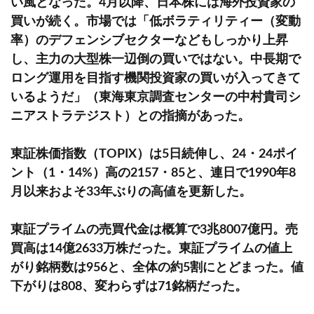
い風となった。4月以降、日本株には海外投資家の
買いが続く。市場では「低ボラティリティー（変動
率）のデフェンシブセクターなどもしっかり上昇
し、主力の大型株一辺倒の買いではない。中長期で
ロング運用を目指す機関投資家の買いが入ってきて
いるようだ」（東海東京調査センターの中村貴司シ
ニアストラテジスト）との指摘があった。
東証株価指数（TOPIX）は5日続伸し、24・24ポイ
ント（1・14%）高の2157・85と、連日で1990年8
月以来およそ33年ぶりの高値を更新した。
東証プライムの売買代金は概算で3兆8007億円。売
買高は14億2633万株だった。東証プライムの値上
がり銘柄数は956と、全体の約5割にとどまった。値
下がりは808、変わらずは71銘柄だった。