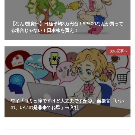
【なんJ投資部】日経平均3万円台！SP500なんか買って
る場合じゃない！日本株を買え！
次の記事へ
ワイ「コミュ障ですけど大丈夫ですか😅」面接官「いい
の、いいの是非来てね😇」→入社