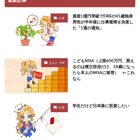
最新記事
資産1億円突破でFIREの45歳独身
お金
男性が半年後に仕事復帰を決意し
た「1通の通知」
こどもNISA（上限600万円、買え
なんJ・VIP
るのは積立投信だけ、18歳になっ
たら本人のNISAに移管） ←これ
なん
学生だけど日本株に投資したい
お金