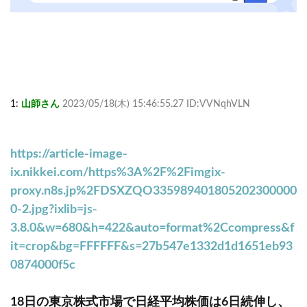
1:
山師さん
2023/05/18(木) 15:46:55.27 ID:VVNqhVLN
https://article-image-
ix.nikkei.com/https%3A%2F%2Fimgix-
proxy.n8s.jp%2FDSXZQO335989401805202300000
0-2.jpg?ixlib=js-
3.8.0&w=680&h=422&auto=format%2Ccompress&f
it=crop&bg=FFFFFF&s=27b547e1332d1d1651eb93
0874000f5c
18日の東京株式市場で日経平均株価は6日続伸し、