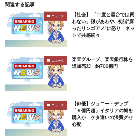
関連する記事
【社会】 「二度と屋台では買
ニュース
わない」孫があわや…初詣“腐
ったリンゴアメ”に怒り ネッ
トで共感続々
楽天グループ、楽天銀行株を
ニュース
追加売却 約700億円
【俳優】ジョニー・デップ
ニュース
「６億円超」イタリアの城を
購入か ケタ違いの浪費グセ
心配