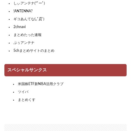
しぃアンテナ(*ﾟーﾟ)
!ANTENNA?
ギコあんてな(,,ﾟДﾟ)
2chnavi
まとめたった速報
ぷぅアンテナ
5chまとめサイトのまとめ
スペシャルサンクス
米国株ETF新NISA活用クラブ
ツイバ
まとめくす