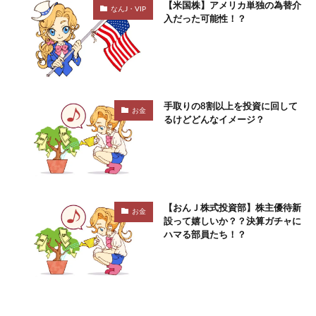
【米国株】アメリカ単独の為替介
なんJ・VIP
入だった可能性！？
手取りの8割以上を投資に回して
お金
るけどどんなイメージ？
【おんＪ株式投資部】株主優待新
お金
設って嬉しいか？？決算ガチャに
ハマる部員たち！？