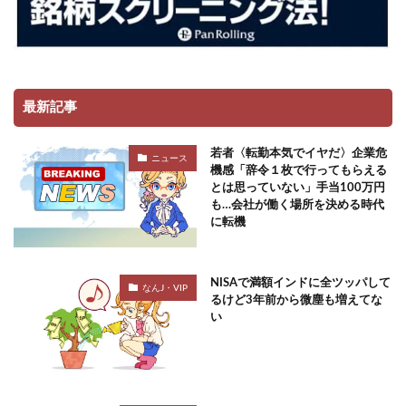
最新記事
若者〈転勤本気でイヤだ〉企業危
ニュース
機感「辞令１枚で行ってもらえる
とは思っていない」手当100万円
も…会社が働く場所を決める時代
に転機
NISAで満額インドに全ツッパして
なんJ・VIP
るけど3年前から微塵も増えてな
い