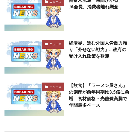
備蓄米流通「時間かかる」
ニュース
JA会長、消費者離れ懸念
経済界、進む外国人労働力頼
ニュース
り「外せない戦力」…政府の
受け入れ政策を歓迎
【飲食】「ラーメン屋さん」
ニュース
の倒産が前年同期比3.5倍に急
増 食材価格・光熱費高騰で
年間最多ペース