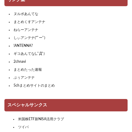
ヌルポあんてな
まとめくすアンテナ
ねらーアンテナ
しぃアンテナ(*ﾟーﾟ)
!ANTENNA?
ギコあんてな(,,ﾟДﾟ)
2chnavi
まとめたった速報
ぷぅアンテナ
5chまとめサイトのまとめ
スペシャルサンクス
米国株ETF新NISA活用クラブ
ツイバ