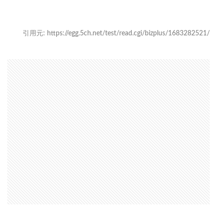
引用元: https://egg.5ch.net/test/read.cgi/bizplus/1683282521/