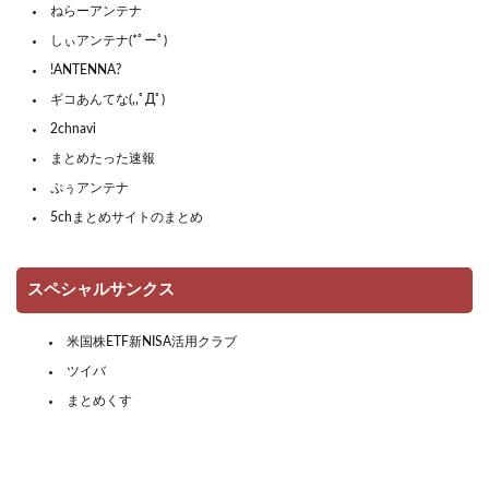
ねらーアンテナ
しぃアンテナ(*ﾟーﾟ)
!ANTENNA?
ギコあんてな(,,ﾟДﾟ)
2chnavi
まとめたった速報
ぷぅアンテナ
5chまとめサイトのまとめ
スペシャルサンクス
米国株ETF新NISA活用クラブ
ツイバ
まとめくす