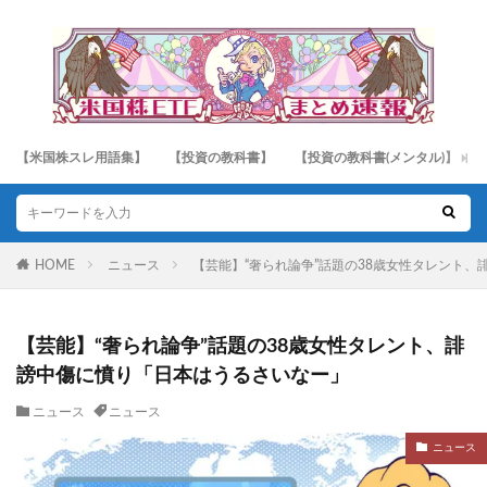
【米国株スレ用語集】
【投資の教科書】
【投資の教科書(メンタル)】
HOME
ニュース
【芸能】“奢られ論争”話題の38歳女性タレント
【芸能】“奢られ論争”話題の38歳女性タレント、誹
謗中傷に憤り「日本はうるさいなー」
ニュース
ニュース
ニュース