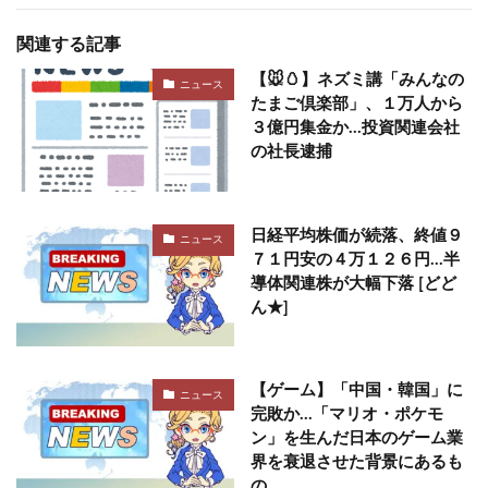
関連する記事
【🐭🥚】ネズミ講「みんなの
ニュース
たまご倶楽部」、１万人から
３億円集金か…投資関連会社
の社長逮捕
日経平均株価が続落、終値９
ニュース
７１円安の４万１２６円…半
導体関連株が大幅下落 [どど
ん★]
【ゲーム】「中国・韓国」に
ニュース
完敗か…「マリオ・ポケモ
ン」を生んだ日本のゲーム業
界を衰退させた背景にあるも
の