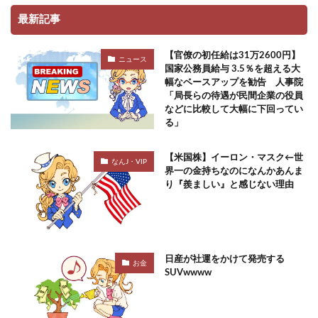
最新記事
【官僚の初任給は31万2600円】
ニュース
国家公務員給与 3.5％を超える大
幅なベースアップを勧告 人事院
「局長らの待遇が民間企業の役員
などに比較して大幅に下回ってい
る」
【米国株】イーロン・マスク←世
なんJ・VIP
界一の金持ちなのになんかあんま
り『羨ましい』と感じない理由
日産が社運をかけて発売する
お金
SUVwwww