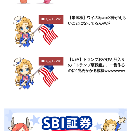
【米国株】ワイのSpaceX株がえら
なんJ・VIP
いことになってるんやが
【USA】トランプおやびん肝入り
なんJ・VIP
の「トランプ級戦艦」、一隻作る
のに4兆円かかる模様wwwwwww