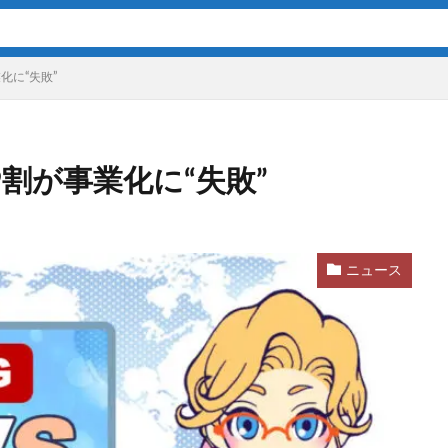
化に“失敗”
9割が事業化に“失敗”
ニュース