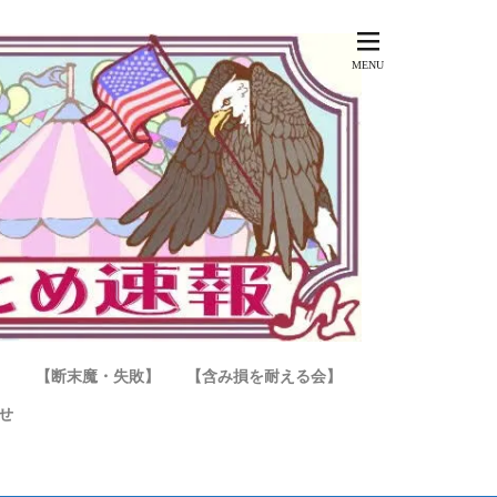
】
【断末魔・失敗】
【含み損を耐える会】
せ