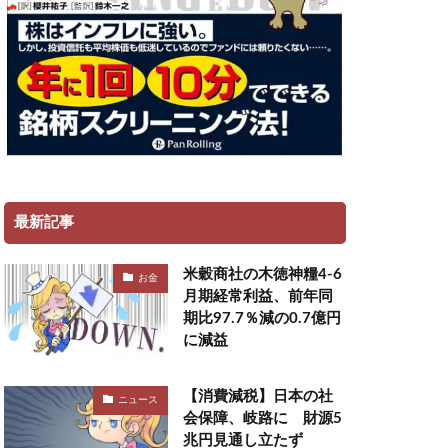
最新記事
米穀商社の木徳神糧4-6
お金
月期経常利益、前年同
期比97.7％減の0.7億円
に減益
【消費減税】日本の社
ニュース
会保障、岐路に 財源5
兆円見通し立たず