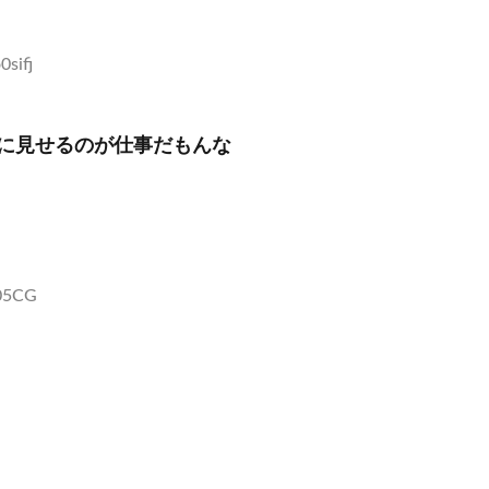
sifj
に見せるのが仕事だもんな
I05CG