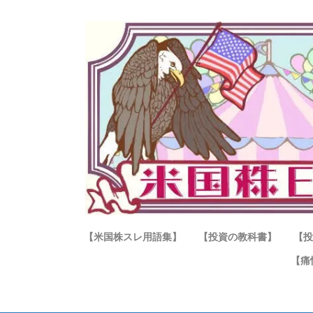
【米国株スレ用語集】
【投資の教科書】
【投
【痛