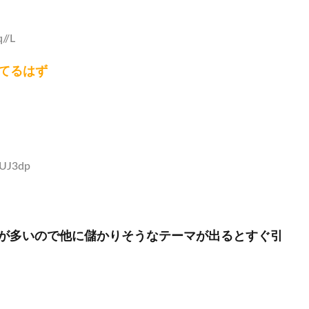
//L
ってるはず
zUJ3dp
が多いので他に儲かりそうなテーマが出るとすぐ引