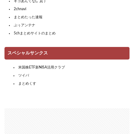
ギコあんてな(,,ﾟДﾟ)
2chnavi
まとめたった速報
ぷぅアンテナ
5chまとめサイトのまとめ
スペシャルサンクス
米国株ETF新NISA活用クラブ
ツイバ
まとめくす