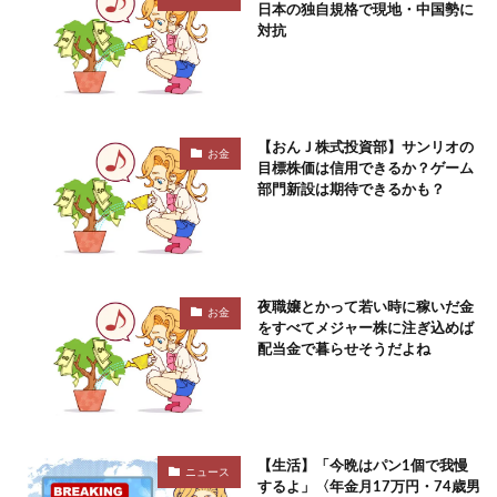
日本の独自規格で現地・中国勢に
対抗
【おんＪ株式投資部】サンリオの
お金
目標株価は信用できるか？ゲーム
部門新設は期待できるかも？
夜職嬢とかって若い時に稼いだ金
お金
をすべてメジャー株に注ぎ込めば
配当金で暮らせそうだよね
【生活】「今晩はパン1個で我慢
ニュース
するよ」〈年金月17万円・74歳男