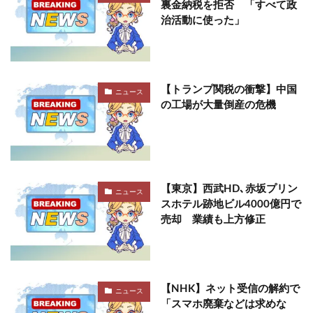
裏金納税を拒否 「すべて政
治活動に使った」
【トランプ関税の衝撃】中国
ニュース
の工場が大量倒産の危機
【東京】西武HD､赤坂プリン
ニュース
スホテル跡地ビル4000億円で
売却 業績も上方修正
【NHK】ネット受信の解約で
ニュース
「スマホ廃棄などは求めな