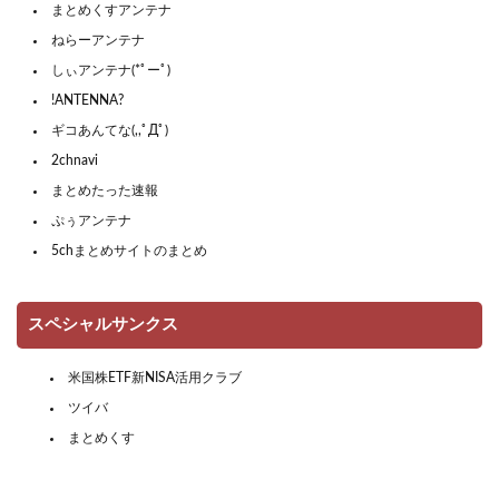
まとめくすアンテナ
ねらーアンテナ
しぃアンテナ(*ﾟーﾟ)
!ANTENNA?
ギコあんてな(,,ﾟДﾟ)
2chnavi
まとめたった速報
ぷぅアンテナ
5chまとめサイトのまとめ
スペシャルサンクス
米国株ETF新NISA活用クラブ
ツイバ
まとめくす