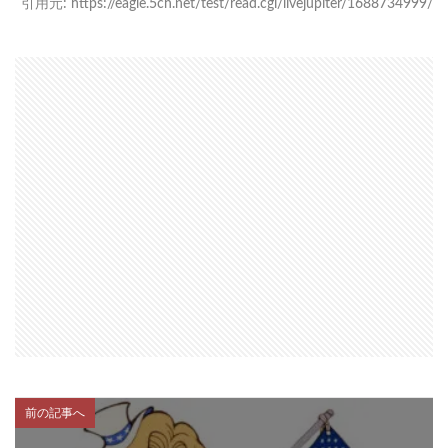
引用元: https://eagle.5ch.net/test/read.cgi/livejupiter/1688734999/
前の記事へ