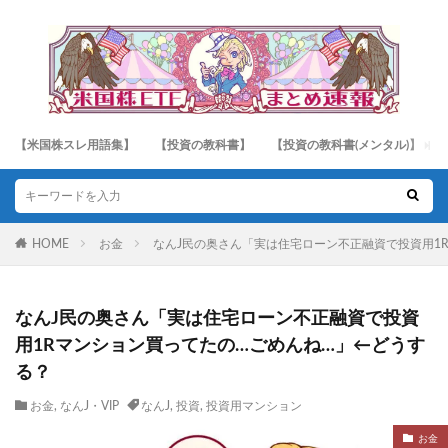
【米国株スレ用語集】
【投資の教科書】
【投資の教科書(メンタル)】
HOME
お金
なんJ民の奥さん「実は住宅ローン不正融資で投資用1
なんJ民の奥さん「実は住宅ローン不正融資で投資
用1Rマンション買ってたの…ごめんね…」←どうす
る？
お金
,
なんJ・VIP
なんJ
,
投資
,
投資用マンション
お金