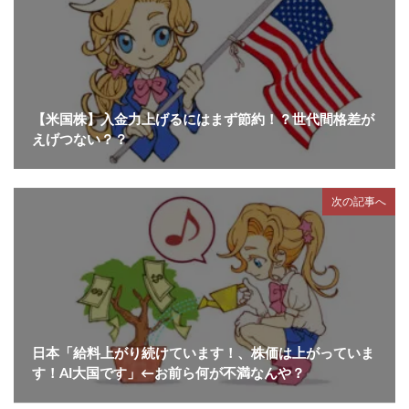
【米国株】入金力上げるにはまず節約！？世代間格差が
えげつない？？
次の記事へ
日本「給料上がり続けています！、株価は上がっていま
す！AI大国です」←お前ら何が不満なんや？