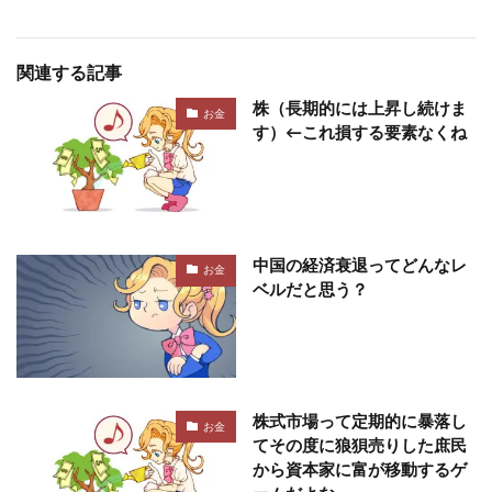
関連する記事
株（長期的には上昇し続けま
お金
す）←これ損する要素なくね
中国の経済衰退ってどんなレ
お金
ベルだと思う？
株式市場って定期的に暴落し
お金
てその度に狼狽売りした庶民
から資本家に富が移動するゲ