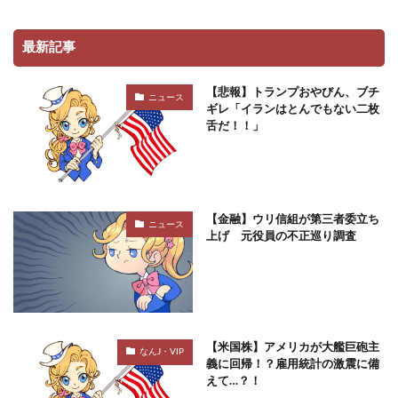
最新記事
【悲報】トランプおやびん、ブチ
ニュース
ギレ「イランはとんでもない二枚
舌だ！！」
【金融】ウリ信組が第三者委立ち
ニュース
上げ 元役員の不正巡り調査
【米国株】アメリカが大艦巨砲主
なんJ・VIP
義に回帰！？雇用統計の激震に備
えて…？！