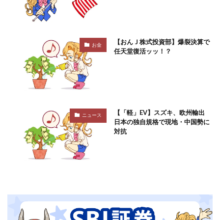
【おんＪ株式投資部】爆裂決算で
お金
任天堂復活ッッ！？
【「軽」EV】スズキ、欧州輸出
ニュース
日本の独自規格で現地・中国勢に
対抗