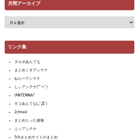
月間アーカイブ
リンク集
ヌルポあんてな
まとめくすアンテナ
ねらーアンテナ
しぃアンテナ(*ﾟーﾟ)
!ANTENNA?
ギコあんてな(,,ﾟДﾟ)
2chnavi
まとめたった速報
ぷぅアンテナ
5chまとめサイトのまとめ