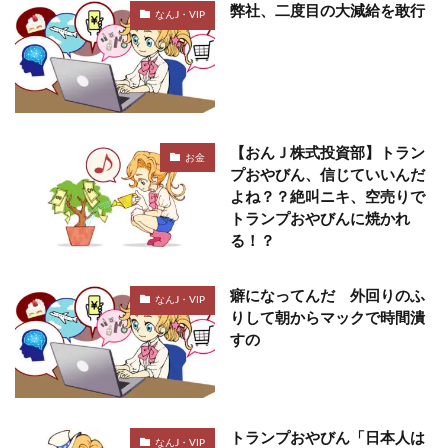
弊社、二度目の大減給を敢行
なんJ・VIP
【おんＪ株式投資部】トラン
お金
プおやびん、信じていいんだ
よね？？絶叫ニキ、空売りで
トランプおやびんに焼かれ
る！？
癖になってんだ 外回りのふ
なんJ・VIP
りして朝からマックで時間潰
すの
トランプおやびん「日本人は
なんJ・VIP