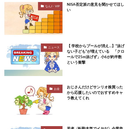
NISA否定派の意見を聞かせてほし
なんJ・VIP
い
【 学校からプールが消え…】“泳げ
ニュース
ない子ども”が増えている 「クロ
ールで25m泳げず」小6が約半数
という衝撃
おじさんだけどサンリオ株買った
お金
から応援したいのでおすすめキャ
ラ教えてくれ
若者〈転勤本気でイヤだ〉企業危