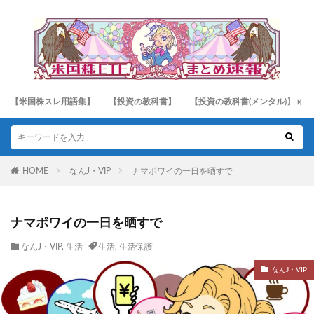
【米国株スレ用語集】
【投資の教科書】
【投資の教科書(メンタル)】
HOME
なんJ・VIP
ナマポワイの一日を晒すで
ナマポワイの一日を晒すで
なんJ・VIP
,
生活
生活
,
生活保護
なんJ・VIP