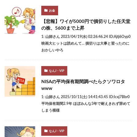
お金
【悲報】ワイが5000円で損切りした任天堂
の株、5600まで上昇
1: 山師さん 2023/04/19(水) 02:26:46.24 ID:Ajtj6Oyp0
映画大ヒットは読めんて… 損切りは大事と習ったのに
おかしいやろ
なんJ・VIP
NISAの平均保有期間調べたらクソワロタ
www
1: 山師さん 2025/10/11(土) 14:41:43.45 ID:Icxj7Bbr0
平均保有期間2.9年 ほぼみんな3年で耐えきれず辞めて
しまう模様
なんJ・VIP