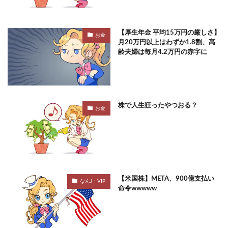
【厚生年金 平均15万円の厳しさ】
お金
月20万円以上はわずか1.8割、高
齢夫婦は毎月4.2万円の赤字に
株で人生狂ったやつおる？
お金
【米国株】META、900億支払い
なんJ・VIP
命令wwwww