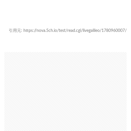
引用元: https://nova.5ch.io/test/read.cgi/livegalileo/1780960007/