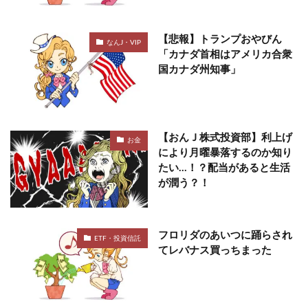
【悲報】トランプおやびん
なんJ・VIP
「カナダ首相はアメリカ合衆
国カナダ州知事」
【おんＪ株式投資部】利上げ
お金
により月曜暴落するのか知り
たい…！？配当があると生活
が潤う？！
フロリダのあいつに踊らされ
ETF・投資信託
てレバナス買っちまった