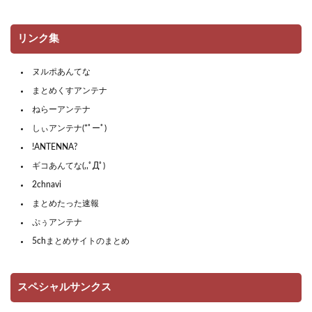
リンク集
ヌルポあんてな
まとめくすアンテナ
ねらーアンテナ
しぃアンテナ(*ﾟーﾟ)
!ANTENNA?
ギコあんてな(,,ﾟДﾟ)
2chnavi
まとめたった速報
ぷぅアンテナ
5chまとめサイトのまとめ
スペシャルサンクス