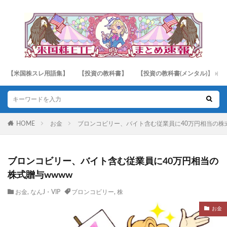
【米国株スレ用語集】
【投資の教科書】
【投資の教科書(メンタル)】
HOME
お金
ブロンコビリー、バイト含む従業員に40万円相当の株式
ブロンコビリー、バイト含む従業員に40万円相当の
株式贈与wwww
お金
,
なんJ・VIP
ブロンコビリー
,
株
お金