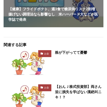
【健康】フライドポテト、週3食で糖尿病リスク2割増
揚げない調理法なら影響なし 米ハーバード大などが医
学誌で発表
関連する記事
株が下がってて憂鬱
お金
【おんＪ株式投資部】両さん
お金
並に損失を学ばない漢絶叫ニ
キ！？