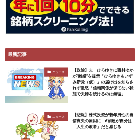
最新記事
【政治】夫・ひろゆきに西村ゆか
ニュース
が“離婚”を提示「ひろゆき＆いず
み新党（仮）」の届け出を知らさ
れず激怒「信頼関係が保てない状
態で夫婦を続けるのは無理」
【悲報】株式投資が若年男性の自
ニュース
信喪失の原因に 6割超が自分は
「人生の敗者」だと感じる