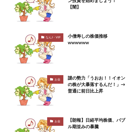
ン投資を始めましょう！
【闇】
小僧寿しの株価推移
なんJ・VIP
wwwwww
謎の勢力「うおお！！イオン
お金
の株が大暴落するんだ！」→
普通に前日比上昇
【朗報】日経平均株価、バブ
お金
ル期並みの暴騰