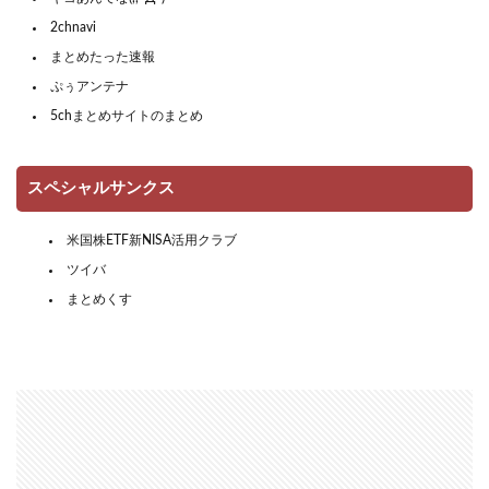
2chnavi
まとめたった速報
ぷぅアンテナ
5chまとめサイトのまとめ
スペシャルサンクス
米国株ETF新NISA活用クラブ
ツイバ
まとめくす