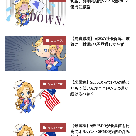
利益、前年同期比97.7％減の0.7
億円に減益
【消費減税】日本の社会保障、岐
ニュース
路に 財源5兆円見通し立たず
【米国株】SpaceXってIPOの時よ
なんJ・VIP
りもう低いんか？？FANGは握り
続けるべき？
【米国株】米SP500が最高値も円
なんJ・VIP
高でオルカン・SP500投信の含み