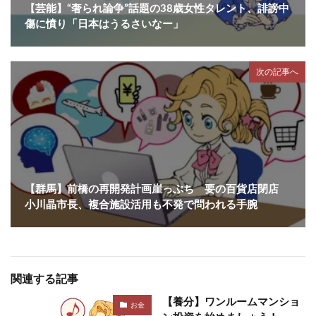
【芸能】“奢られ論争”話題の38歳女性タレント、誹謗中
傷に憤り「日本はうるさいなー」
次の記事へ
【群馬】前橋の再開発計画崖っぷち 要の百貨店閉店
小川晶市長、複合施設活用も不発で問われる手腕
関連する記事
【養分】ワンルームマンショ
お金