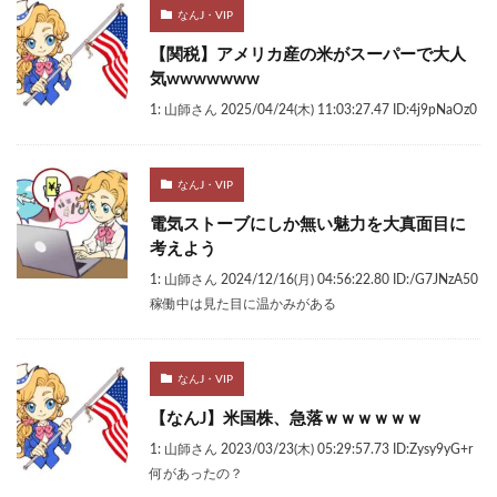
なんJ・VIP
【関税】アメリカ産の米がスーパーで大人
気wwwwwww
1: 山師さん 2025/04/24(木) 11:03:27.47 ID:4j9pNaOz0
なんJ・VIP
電気ストーブにしか無い魅力を大真面目に
考えよう
1: 山師さん 2024/12/16(月) 04:56:22.80 ID:/G7JNzA50
稼働中は見た目に温かみがある
なんJ・VIP
【なんJ】米国株、急落ｗｗｗｗｗｗ
1: 山師さん 2023/03/23(木) 05:29:57.73 ID:Zysy9yG+r
何があったの？