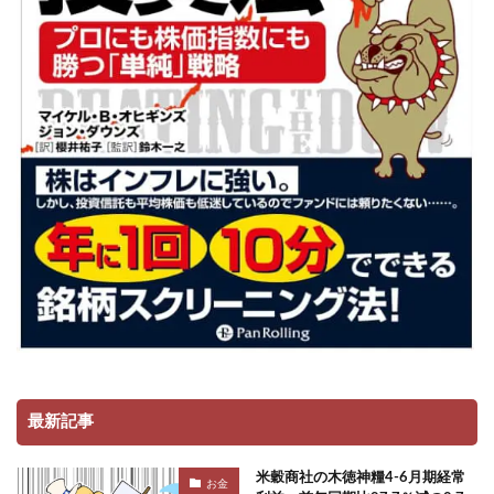
最新記事
米穀商社の木徳神糧4-6月期経常
お金