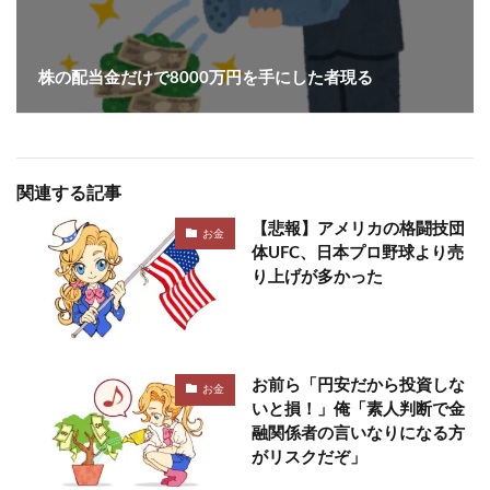
株の配当金だけで8000万円を手にした者現る
関連する記事
【悲報】アメリカの格闘技団
お金
体UFC、日本プロ野球より売
り上げが多かった
お前ら「円安だから投資しな
お金
いと損！」俺「素人判断で金
融関係者の言いなりになる方
がリスクだぞ」