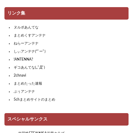
リンク集
ヌルポあんてな
まとめくすアンテナ
ねらーアンテナ
しぃアンテナ(*ﾟーﾟ)
!ANTENNA?
ギコあんてな(,,ﾟДﾟ)
2chnavi
まとめたった速報
ぷぅアンテナ
5chまとめサイトのまとめ
スペシャルサンクス