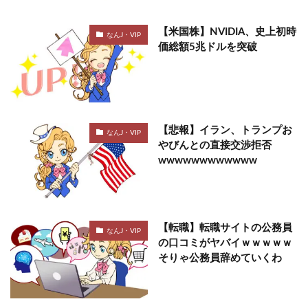
【米国株】NVIDIA、史上初時
なんJ・VIP
価総額5兆ドルを突破
【悲報】イラン、トランプお
なんJ・VIP
やびんとの直接交渉拒否
wwwwwwwwwwww
【転職】転職サイトの公務員
なんJ・VIP
の口コミがヤバイｗｗｗｗｗ
そりゃ公務員辞めていくわ