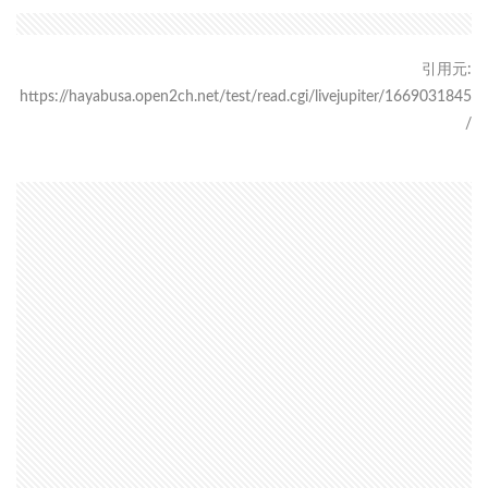
引用元:
https://hayabusa.open2ch.net/test/read.cgi/livejupiter/1669031845
/