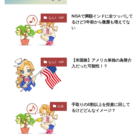
NISAで満額インドに全ツッパして
なんJ・VIP
るけど3年前から微塵も増えてな
い
【米国株】アメリカ単独の為替介
なんJ・VIP
入だった可能性！？
手取りの8割以上を投資に回して
お金
るけどどんなイメージ？