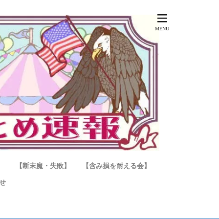
】
【断末魔・失敗】
【含み損を耐える会】
せ