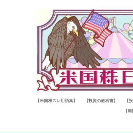
【米国株スレ用語集】
【投資の教科書】
【投
【痛