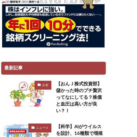
最新記事
【おんＪ株式投資部】
お金
儲かった時のプチ贅沢
ってなにしてる？株価
と血圧は高い方が良
い？！
【科学】AIがウイルス
ニュース
を設計、16種類で増殖