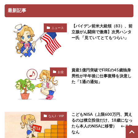
最新記事
【バイデン前米大統領（83）、前
ニュース
立腺がん闘病で激痛】次男ハンタ
ー氏 「見ていてとてもつらい」
資産1億円突破でFIREの45歳独身
お金
男性が半年後に仕事復帰を決意し
た「1通の通知」
こどもNISA（上限600万円、買え
なんJ・VIP
るのは積立投信だけ、18歳になっ
たら本人のNISAに移管） ←これ
なん