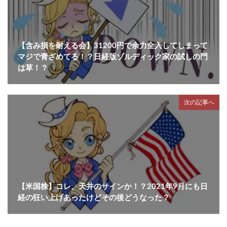
【含み損を耐える会】31200円で余力全入してしまって
マジで青ざめてる！？日経版ゾルディック家の試しの門
は草！？
次の記事へ
【米国株】コレ、天井のサインか！？2021年9月にも日
経の狂い上げあったけどその後どうなった？