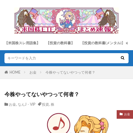
【米国株スレ用語集】
【投資の教科書】
【投資の教科書(メンタル)】
HOME
お金
今株やってないやつって何者？
今株やってないやつって何者？
お金
,
なんJ・VIP
投資
,
株
お金