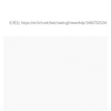
引用元: https://mi.5ch.net/test/read.cgi/news4vip/1682752124/