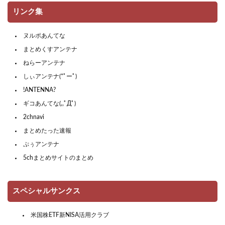
リンク集
ヌルポあんてな
まとめくすアンテナ
ねらーアンテナ
しぃアンテナ(*ﾟーﾟ)
!ANTENNA?
ギコあんてな(,,ﾟДﾟ)
2chnavi
まとめたった速報
ぷぅアンテナ
5chまとめサイトのまとめ
スペシャルサンクス
米国株ETF新NISA活用クラブ