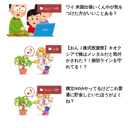
ワイ 米国出張いくんやが気を
なんJ・VIP
つけた方がいいことある？
【おんＪ株式投資部】キオク
お金
シアで株はメンタルだと気付
かされた？！損切ラインを守
れてる！？
積立NISAやってるけどこれ普
なんJ・VIP
通に貯金しといたほうがよく
ね？