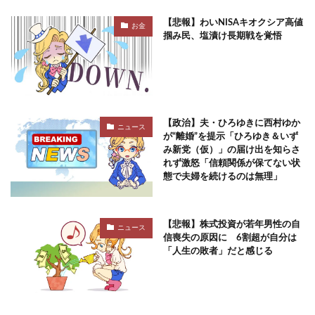
【悲報】わいNISAキオクシア高値
お金
掴み民、塩漬け長期戦を覚悟
【政治】夫・ひろゆきに西村ゆか
ニュース
が“離婚”を提示「ひろゆき＆いず
み新党（仮）」の届け出を知らさ
れず激怒「信頼関係が保てない状
態で夫婦を続けるのは無理」
【悲報】株式投資が若年男性の自
ニュース
信喪失の原因に 6割超が自分は
「人生の敗者」だと感じる