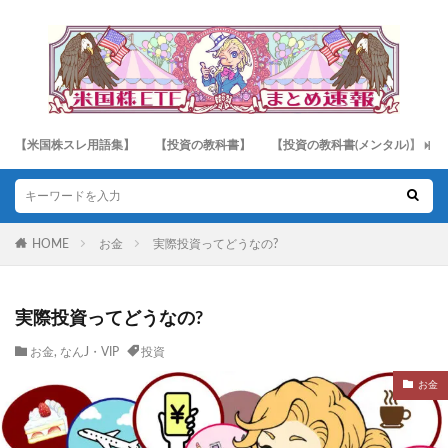
【米国株スレ用語集】
【投資の教科書】
【投資の教科書(メンタル)】
HOME
お金
実際投資ってどうなの?
実際投資ってどうなの?
お金
,
なんJ・VIP
投資
お金