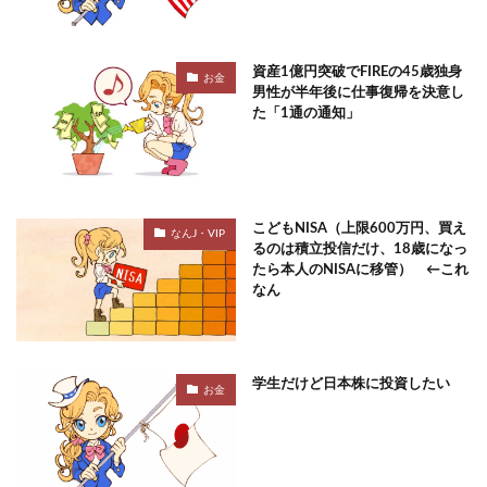
資産1億円突破でFIREの45歳独身
お金
男性が半年後に仕事復帰を決意し
た「1通の通知」
こどもNISA（上限600万円、買え
なんJ・VIP
るのは積立投信だけ、18歳になっ
たら本人のNISAに移管） ←これ
なん
学生だけど日本株に投資したい
お金