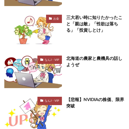
三大若い時に知りたかったこ
お金
と「親は敵」「性欲は落ち
る」「投資しとけ」
北海道の農家と農機具の話し
なんJ・VIP
ようぜ
【悲報】NVIDIAの株価、限界
なんJ・VIP
突破