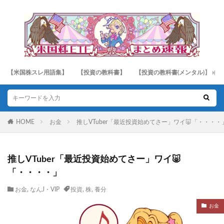
【米国株スレ用語集】
【投資の教科書】
【投資の教科書(メンタル)】
HOME
お金
推しVTuber「最近投資始めてさー」ワイ🐷「・・・・
推しVTuber「最近投資始めてさー」ワイ🐷
「・・・・」
お金
,
なんJ・VIP
投資
,
株
,
養分
お金