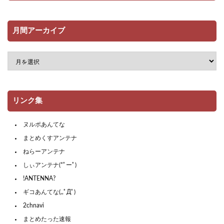
月間アーカイブ
リンク集
ヌルポあんてな
まとめくすアンテナ
ねらーアンテナ
しぃアンテナ(*ﾟーﾟ)
!ANTENNA?
ギコあんてな(,,ﾟДﾟ)
2chnavi
まとめたった速報