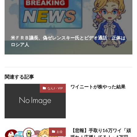
米ＦＲＢ議長、偽ゼレンスキー氏とビデオ通話 正体は
ロシア人
関連する記事
ワイニートが株やった結果
なんJ・VIP
【悲報】手取り16万ワイ「頑
お金