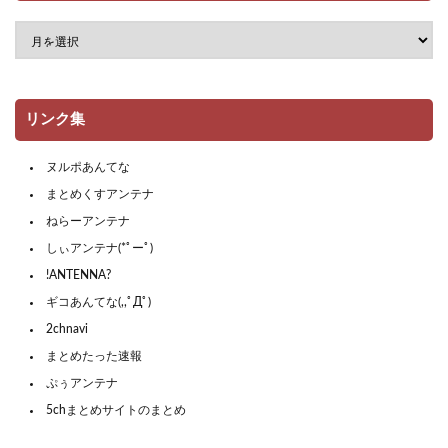
リンク集
ヌルポあんてな
まとめくすアンテナ
ねらーアンテナ
しぃアンテナ(*ﾟーﾟ)
!ANTENNA?
ギコあんてな(,,ﾟДﾟ)
2chnavi
まとめたった速報
ぷぅアンテナ
5chまとめサイトのまとめ