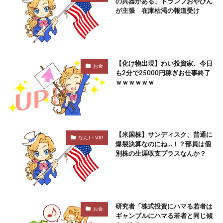
の兵器がある」トランプおやびん
が主張 在庫枯渇の報道受け
【化け物出現】わい投資家、今日
お金
も2分で25000円稼ぎお仕事終了
ｗｗｗｗｗｗ
【米国株】サンディスク、普通に
なんJ・VIP
爆裂決算なのにね…！？部員は個
別株の生涯収支プラスなんか？
研究者「株式投資にハマる若者は
お金
ギャンブルにハマる若者と同じ傾