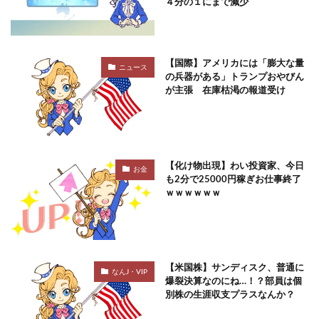
４分の１にまで減少
【国際】アメリカには「膨大な量
ニュース
の兵器がある」トランプおやびん
が主張 在庫枯渇の報道受け
【化け物出現】わい投資家、今日
お金
も2分で25000円稼ぎお仕事終了
ｗｗｗｗｗｗ
【米国株】サンディスク、普通に
なんJ・VIP
爆裂決算なのにね…！？部員は個
別株の生涯収支プラスなんか？