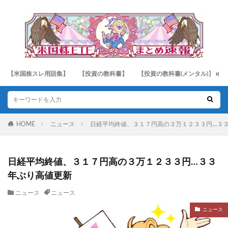
【米国株スレ用語集】
【投資の教科書】
【投資の教科書(メンタル)】
HOME
ニュース
日経平均終値、３１７円高の３万１２３３円…３
日経平均終値、３１７円高の３万１２３３円…３３
年ぶり高値更新
ニュース
ニュース
ニュース