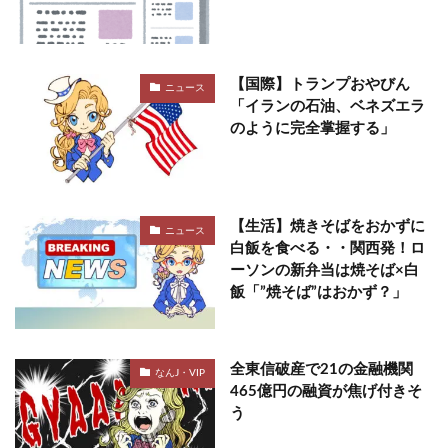
【国際】トランプおやびん
ニュース
「イランの石油、ベネズエラ
のように完全掌握する」
【生活】焼きそばをおかずに
ニュース
白飯を食べる・・関西発！ロ
ーソンの新弁当は焼そば×白
飯「”焼そば”はおかず？」
全東信破産で21の金融機関
なんJ・VIP
465億円の融資が焦げ付きそ
う