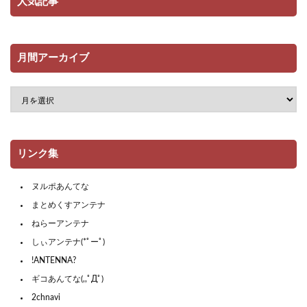
人気記事
月間アーカイブ
リンク集
ヌルポあんてな
まとめくすアンテナ
ねらーアンテナ
しぃアンテナ(*ﾟーﾟ)
!ANTENNA?
ギコあんてな(,,ﾟДﾟ)
2chnavi