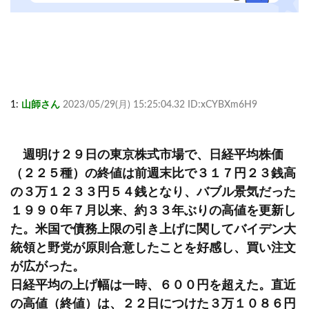
1:
山師さん
2023/05/29(月) 15:25:04.32 ID:xCYBXm6H9
週明け２９日の東京株式市場で、日経平均株価
（２２５種）の終値は前週末比で３１７円２３銭高
の３万１２３３円５４銭となり、バブル景気だった
１９９０年７月以来、約３３年ぶりの高値を更新し
た。米国で債務上限の引き上げに関してバイデン大
統領と野党が原則合意したことを好感し、買い注文
が広がった。
日経平均の上げ幅は一時、６００円を超えた。直近
の高値（終値）は、２２日につけた３万１０８６円