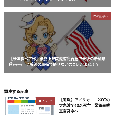
次の記事へ
【米国株ベア部】債務上限問題暫定合意で最後の希望陥
落www！？尊師の主張で解せないのコレだよね！？
関連する記事
【速報】アメリカ、－23℃の
ニュース
大寒波で60名死亡 緊急事態
宣言発令へ