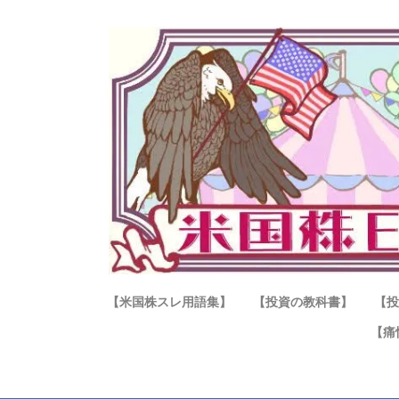
【米国株スレ用語集】
【投資の教科書】
【投
【痛