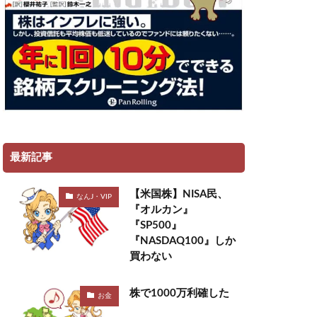
最新記事
【米国株】NISA民、
なんJ・VIP
『オルカン』
『SP500』
『NASDAQ100』しか
買わない
株で1000万利確した
お金