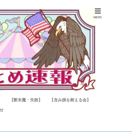
】
【断末魔・失敗】
【含み損を耐える会】
せ