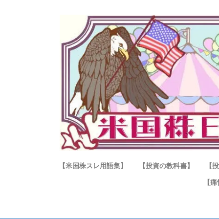
【米国株スレ用語集】
【投資の教科書】
【投
【痛