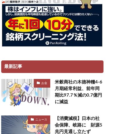
最新記事
米穀商社の木徳神糧4-6
お金
月期経常利益、前年同
期比97.7％減の0.7億円
に減益
【消費減税】日本の社
ニュース
会保障、岐路に 財源5
兆円見通し立たず