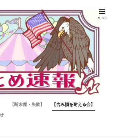
】
【断末魔・失敗】
【含み損を耐える会】
せ