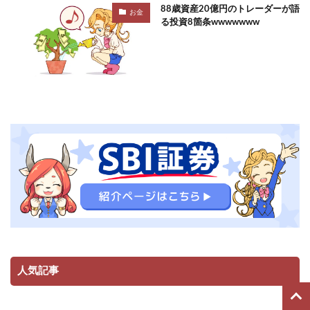
88歳資産20億円のトレーダーが語
お金
る投資8箇条wwwwwww
人気記事