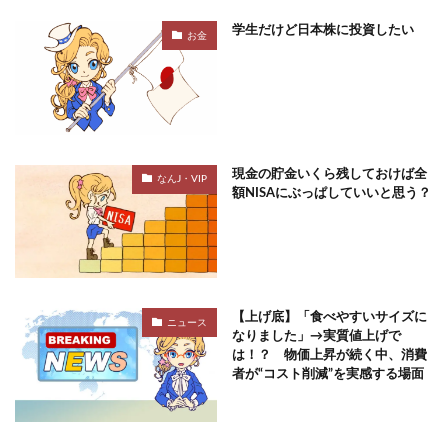
学生だけど日本株に投資したい
お金
現金の貯金いくら残しておけば全
なんJ・VIP
額NISAにぶっぱしていいと思う？
【上げ底】「食べやすいサイズに
ニュース
なりました」→実質値上げで
は！？ 物価上昇が続く中、消費
者が“コスト削減”を実感する場面