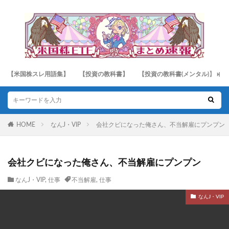
【米国株スレ用語集】
【投資の教科書】
【投資の教科書(メンタル)】
HOME
なんJ・VIP
会社クビになった俺さん、不当解雇にプンプン
会社クビになった俺さん、不当解雇にプンプン
なんJ・VIP
,
仕事
不当解雇
,
仕事
なんJ・VIP