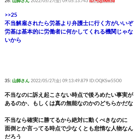
26:
山師さん
2022/05/27(金) 09:05:13.743
ID:+fzj5Rm5a
>>25
不当解雇されたら労基より弁護士に行く方がいいぞ
労基は基本的に労働者に何かしてくれる機関じゃな
いから
35:
山師さん
2022/05/27(金) 09:13:49.879 ID:OQKSw55O0
不当なのに訴え起こさない時点で後ろめたい事実が
あるのか、もしくは真の無能なのかのどちらかだな
不当なら確実に勝てるから絶対に動くべきなのに
面倒とか言ってる時点で少なくとも怠惰な人物なん
だろう