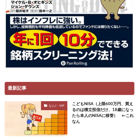
最新記事
こどもNISA（上限600万円、買え
なんJ・VIP
るのは積立投信だけ、18歳になっ
たら本人のNISAに移管） ←これ
なん