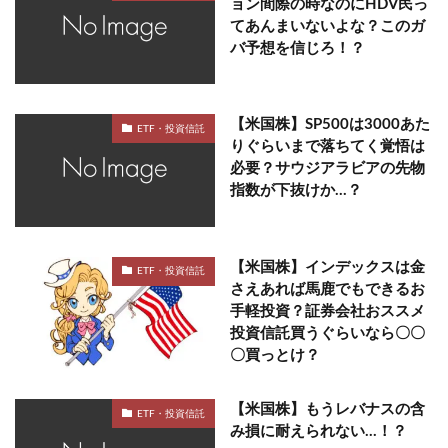
ョン間際の時なのにHDV民っ
てあんまいないよな？このガ
バ予想を信じろ！？
【米国株】SP500は3000あた
ETF・投資信託
りぐらいまで落ちてく覚悟は
必要？サウジアラビアの先物
指数が下抜けか…？
【米国株】インデックスは金
ETF・投資信託
さえあれば馬鹿でもできるお
手軽投資？証券会社おススメ
投資信託買うぐらいなら〇〇
〇買っとけ？
【米国株】もうレバナスの含
ETF・投資信託
み損に耐えられない…！？