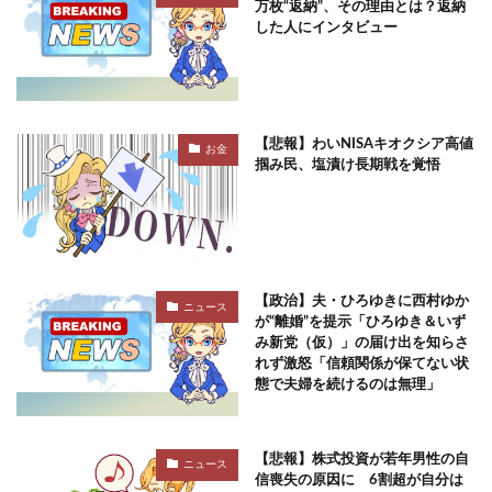
万枚“返納”、その理由とは？返納
した人にインタビュー
【悲報】わいNISAキオクシア高値
お金
掴み民、塩漬け長期戦を覚悟
【政治】夫・ひろゆきに西村ゆか
ニュース
が“離婚”を提示「ひろゆき＆いず
み新党（仮）」の届け出を知らさ
れず激怒「信頼関係が保てない状
態で夫婦を続けるのは無理」
【悲報】株式投資が若年男性の自
ニュース
信喪失の原因に 6割超が自分は