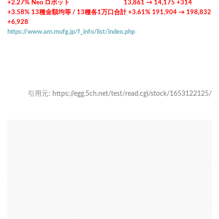
+2.27% Neo ロボット 13,861 → 14,175 +314
+3.58% 13種金額均等 / 13種各1万口合計 +3.61% 191,904 → 198,832
+6,928
https://www.am.mufg.jp/f_info/list/index.php
引用元: https://egg.5ch.net/test/read.cgi/stock/1653122125/