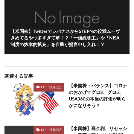
【米国株】TwitterでレバナスからSTEPNの役満ムーヴ
きめてるやつ多すぎて草！？「一億総株主」や「NISA
制度の抜本的拡充」を自民が提言申し入れ！？
関連する記事
【米国株・バランス】コロナ
ETF・投資信託
のおかげでグロ3、グロ5、
USA360の本当の評価が明ら
かになりそう？
【米国株】高金利、リセッシ
ETF・投資信託