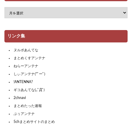
リンク集
ヌルポあんてな
まとめくすアンテナ
ねらーアンテナ
しぃアンテナ(*ﾟーﾟ)
!ANTENNA?
ギコあんてな(,,ﾟДﾟ)
2chnavi
まとめたった速報
ぷぅアンテナ
5chまとめサイトのまとめ