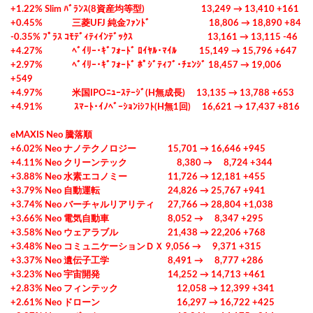
+1.22% Slim ﾊﾞﾗﾝｽ(8資産均等型) 13,249 → 13,410 +161
+0.45% 三菱UFJ 純金ﾌｧﾝﾄﾞ 18,806 → 18,890 +84
-0.35% ﾌﾟﾗｽ ｺﾓﾃﾞｨﾃｨｲﾝﾃﾞｯｸｽ 13,161 → 13,115 -46
+4.27% ﾍﾞｲﾘｰ･ｷﾞﾌｫｰﾄﾞ ﾛｲﾔﾙ･ﾏｲﾙ 15,149 → 15,796 +647
+2.97% ﾍﾞｲﾘｰ･ｷﾞﾌｫｰﾄﾞ ﾎﾟｼﾞﾃｨﾌﾞ･ﾁｪﾝｼﾞ 18,457 → 19,006
+549
+4.97% 米国IPOﾆｭｰｽﾃｰｼﾞ(H無成長) 13,135 → 13,788 +653
+4.91% ｽﾏｰﾄ･ｲﾉﾍﾞｰｼｮﾝiｼﾌﾄ(H無1回) 16,621 → 17,437 +816
eMAXIS Neo 騰落順
+6.02% Neo ナノテクノロジー 15,701 → 16,646 +945
+4.11% Neo クリーンテック 8,380 → 8,724 +344
+3.88% Neo 水素エコノミー 11,726 → 12,181 +455
+3.79% Neo 自動運転 24,826 → 25,767 +941
+3.74% Neo バーチャルリアリティ 27,766 → 28,804 +1,038
+3.66% Neo 電気自動車 8,052 → 8,347 +295
+3.58% Neo ウェアラブル 21,438 → 22,206 +768
+3.48% Neo コミュニケーションＤＸ 9,056 → 9,371 +315
+3.37% Neo 遺伝子工学 8,491 → 8,777 +286
+3.23% Neo 宇宙開発 14,252 → 14,713 +461
+2.83% Neo フィンテック 12,058 → 12,399 +341
+2.61% Neo ドローン 16,297 → 16,722 +425