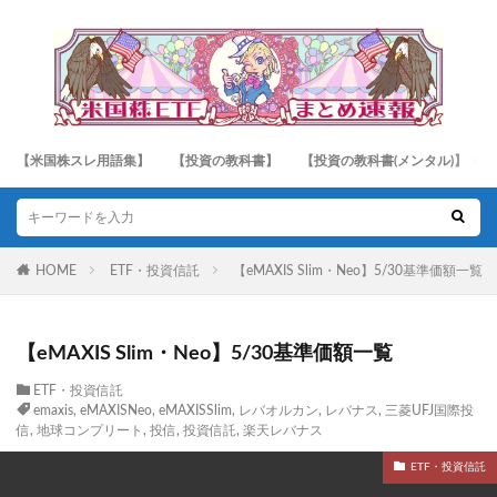
【米国株スレ用語集】
【投資の教科書】
【投資の教科書(メンタル)】
HOME
ETF・投資信託
【eMAXIS Slim・Neo】5/30基準価額一覧
【eMAXIS Slim・Neo】5/30基準価額一覧
ETF・投資信託
emaxis
,
eMAXISNeo
,
eMAXISSlim
,
レバオルカン
,
レバナス
,
三菱UFJ国際投
信
,
地球コンプリート
,
投信
,
投資信託
,
楽天レバナス
ETF・投資信託