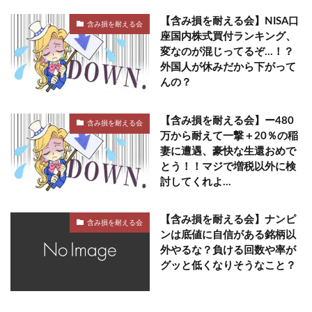
【含み損を耐える会】NISA口
含み損を耐える会
座国内株式買付ランキング、
変なのが混じってるぞ…！？
外国人が休みだから下がって
んの？
【含み損を耐える会】ー480
含み損を耐える会
万から耐えて一撃＋20％の稲
妻に遭遇、豪快な生還おめで
とう！！マジで増税以外に検
討してくれよ…
【含み損を耐える会】ナンピ
含み損を耐える会
ンは底値に自信がある銘柄以
外やるな？負ける回数や率が
グッと低くなりそうなこと？