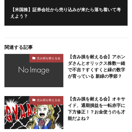
【米国株】証券会社から売り込みが来たら落ち着いて考
えよう？
関連する記事
【含み損を耐える会】アホン
含み損を耐える会
ダさんとオリックス株数一緒
で不吉？すくすくと緑の数字
が育っている 新緑の季節？
【含み損を耐える会】オキサ
含み損を耐える会
イド、通期損益を一転赤字に
下方修正！？お金使うのも才
能だよね？