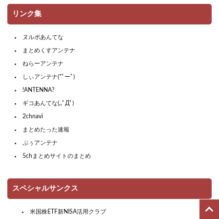
リンク集
ヌルポあんてな
まとめくすアンテナ
ねらーアンテナ
しぃアンテナ(*ﾟーﾟ)
!ANTENNA?
ギコあんてな(,,ﾟДﾟ)
2chnavi
まとめたった速報
ぷぅアンテナ
5chまとめサイトのまとめ
スペシャルサンクス
米国株ETF新NISA活用クラブ