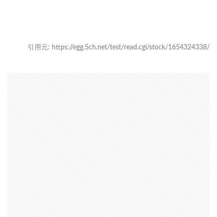
引用元: https://egg.5ch.net/test/read.cgi/stock/1654324338/