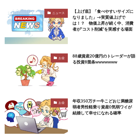
【上げ底】「食べやすいサイズに
ニュース
なりました」→実質値上げで
は！？ 物価上昇が続く中、消費
者が“コスト削減”を実感する場面
88歳資産20億円のトレーダーが語
お金
る投資8箇条wwwwwww
年収350万チー牛こどおじ満糖尿
お金
弱者男性軽乗り資産0気弱ワイが
結婚して幸せになれる確率