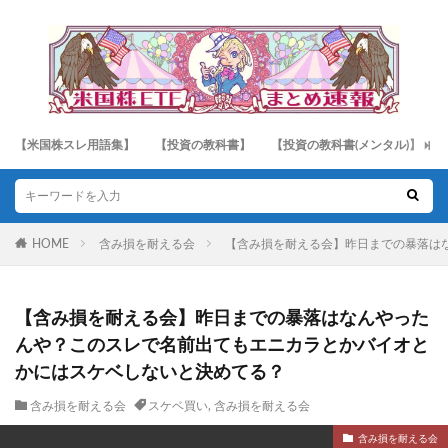
【米国株スレ用語集】
【投資の教科書】
【投資の教科書(メンタル)】
HOME
含み損を耐える会
【含み損を耐える会】昨日までの暴落は
【含み損を耐える会】昨日までの暴落はなんやった
んや？このスレで名前出てもエニカラとかバイオと
かにはスケベしないと決めてる？
含み損を耐える会
スケベ買い
,
含み損を耐える会
含み損を耐える会