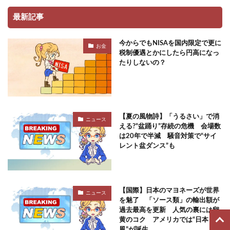
最新記事
今からでもNISAを国内限定で更に
お金
税制優遇とかにしたら円高になっ
たりしないの？
【夏の風物詩】「うるさい」で消
ニュース
える?“盆踊り”存続の危機 会場数
は20年で半減 騒音対策で“サイ
レント盆ダンス”も
【国際】日本のマヨネーズが世界
ニュース
を魅了 「ソース類」の輸出額が
過去最高を更新 人気の裏には卵
黄のコク アメリカでは“日本
風”が誕生