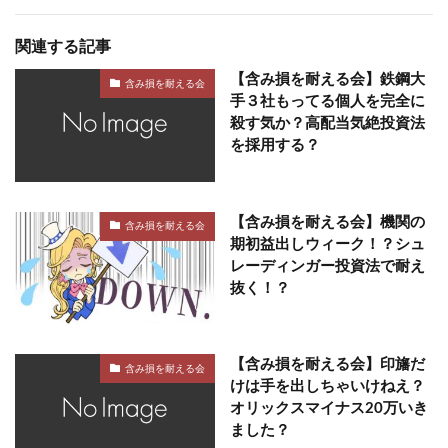
関連する記事
【含み損を耐える会】鉄鋼大
含み損を耐える会
手３社もってる個人を完全に
殺す気か？高配当気絶投資法
を採用する？
【含み損を耐える会】機関の
含み損を耐える会
期初益出しウィーク！？シュ
レーディンガー投資法で耐え
抜く！？
【含み損を耐える会】印旛だ
含み損を耐える会
けは手を出しちゃいけねえ？
オリックスマイナス20万いき
ました？