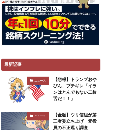
最新記事
【悲報】トランプおや
ニュース
びん、ブチギレ「イラ
ンはとんでもない二枚
舌だ！！」
【金融】ウリ信組が第
ニュース
三者委立ち上げ 元役
員の不正巡り調査