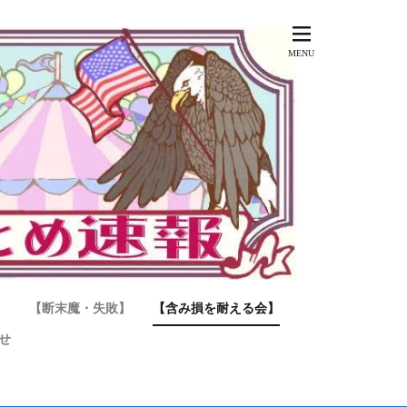
】
【断末魔・失敗】
【含み損を耐える会】
せ