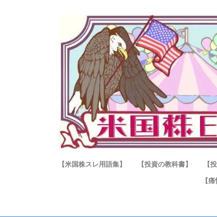
【米国株スレ用語集】
【投資の教科書】
【投
【痛