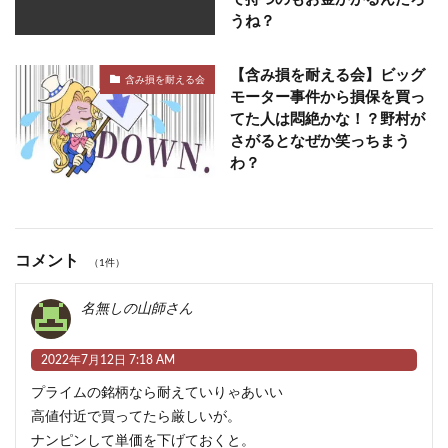
うね？
【含み損を耐える会】ビッグ
含み損を耐える会
モーター事件から損保を買っ
てた人は悶絶かな！？野村が
さがるとなぜか笑っちまう
わ？
コメント
（1件）
名無しの山師さん
2022年7月12日 7:18 AM
プライムの銘柄なら耐えていりゃあいい
高値付近で買ってたら厳しいが。
ナンピンして単価を下げておくと。