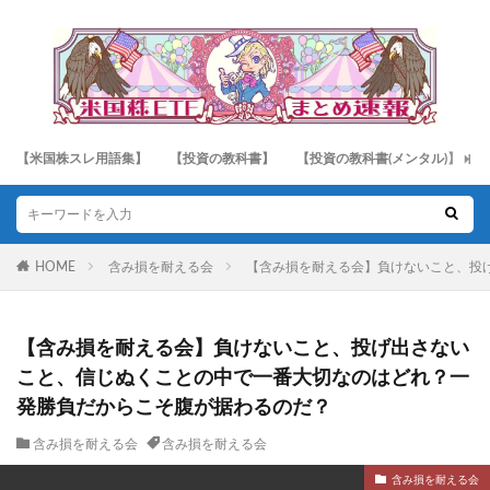
【米国株スレ用語集】
【投資の教科書】
【投資の教科書(メンタル)】
HOME
含み損を耐える会
【含み損を耐える会】負けないこと、投
【含み損を耐える会】負けないこと、投げ出さない
こと、信じぬくことの中で一番大切なのはどれ？一
発勝負だからこそ腹が据わるのだ？
含み損を耐える会
含み損を耐える会
含み損を耐える会