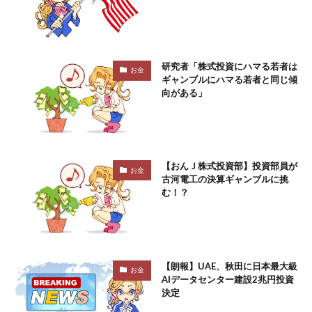
研究者「株式投資にハマる若者は
お金
ギャンブルにハマる若者と同じ傾
向がある」
【おんＪ株式投資部】投資部員が
お金
古河電工の決算ギャンブルに挑
む！？
【朗報】UAE、秋田に日本最大級
お金
AIデータセンター建設2兆円投資
決定