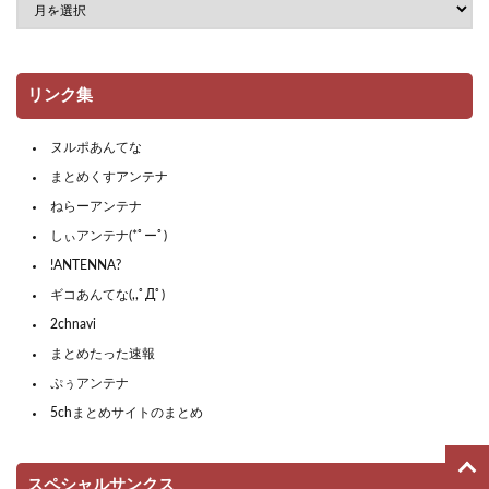
リンク集
ヌルポあんてな
まとめくすアンテナ
ねらーアンテナ
しぃアンテナ(*ﾟーﾟ)
!ANTENNA?
ギコあんてな(,,ﾟДﾟ)
2chnavi
まとめたった速報
ぷぅアンテナ
5chまとめサイトのまとめ
スペシャルサンクス