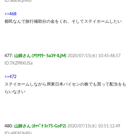
ID:aBE8QhREr
>>468
都民なんで旅行補助分の金をくれ、そしてステイホームしたい
477:
山師さん (ｱｳｱｳｳｰ Sa39-lLjM)
2020/07/15(水) 10:45:48.57
ID:TKZPRKUSa
>>472
ステイホームしながらJR東日本パイセンの株でも買って配当をも
らいなさい
480:
山師さん (ｵｯﾍﾟｹ Sr75-GoP2)
2020/07/15(水) 10:51:12.49
ID:aBE8QhREr