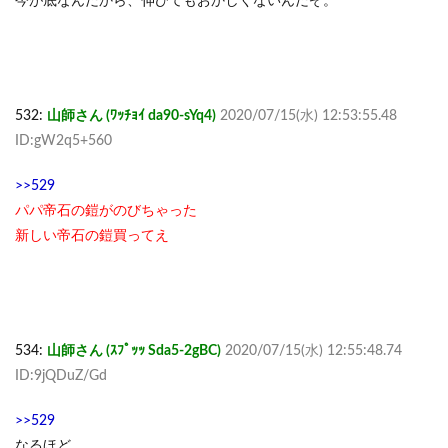
今が底なんだから、伸びてもおかしくないんだぞ。
532:
山師さん (ﾜｯﾁｮｲ da90-sYq4)
2020/07/15(水) 12:53:55.48
ID:gW2q5+560
>>529
パパ帝石の鎧がのびちゃった
新しい帝石の鎧買ってえ
534:
山師さん (ｽﾌﾟｯｯ Sda5-2gBC)
2020/07/15(水) 12:55:48.74
ID:9jQDuZ/Gd
>>529
なるほど