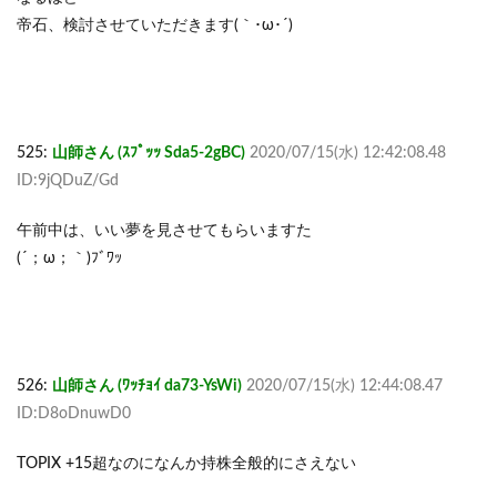
帝石、検討させていただきます(｀･ω･´)ゞ
525:
山師さん (ｽﾌﾟｯｯ Sda5-2gBC)
2020/07/15(水) 12:42:08.48
ID:9jQDuZ/Gd
午前中は、いい夢を見させてもらいますた
(´；ω；｀)ﾌﾞﾜｯ
526:
山師さん (ﾜｯﾁｮｲ da73-YsWi)
2020/07/15(水) 12:44:08.47
ID:D8oDnuwD0
TOPIX +15超なのになんか持株全般的にさえない