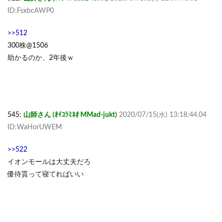
ID:FsxbcAWP0
>>512
300株@1506
助かるのか、2年後ｗ
545:
山師さん (ｵｲｺﾗﾐﾈｵ MMad-jukt)
2020/07/15(水) 13:18:44.04
ID:WaHorUWEM
>>522
イオンモールは大丈夫だろ
優待貰って寝てればいい