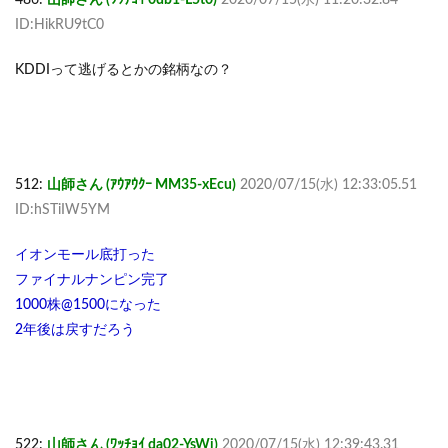
ID:HikRU9tC0
KDDIって逃げるとかの銘柄なの？
512:
山師さん (ｱｳｱｳｸｰ MM35-xEcu)
2020/07/15(水) 12:33:05.51
ID:hSTiIW5YM
イオンモール底打った
ファイナルナンピン完了
1000株@1500になった
2年後は戻すだろう
522:
山師さん (ﾜｯﾁｮｲ da02-YsWi)
2020/07/15(水) 12:39:43.31