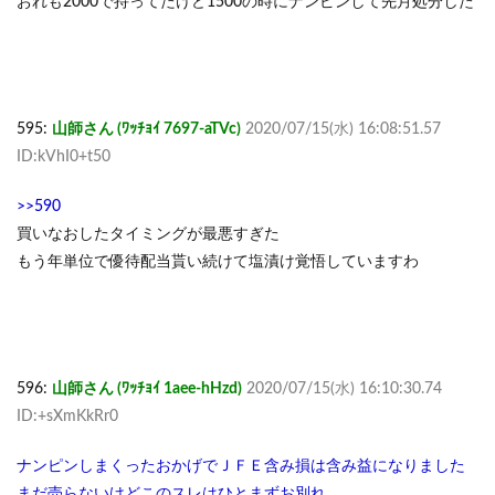
おれも2000で持ってたけど1500の時にナンピンして先月処分した
595:
山師さん (ﾜｯﾁｮｲ 7697-aTVc)
2020/07/15(水) 16:08:51.57
ID:kVhI0+t50
>>590
買いなおしたタイミングが最悪すぎた
もう年単位で優待配当貰い続けて塩漬け覚悟していますわ
596:
山師さん (ﾜｯﾁｮｲ 1aee-hHzd)
2020/07/15(水) 16:10:30.74
ID:+sXmKkRr0
ナンピンしまくったおかげでＪＦＥ含み損は含み益になりました
まだ売らないけどこのスレはひとまずお別れ