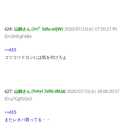
624:
山師さん (ｽｯﾌﾟ Sdfa-mIjW)
2020/07/15(水) 17:50:27.90
ID:OHfrgF4Bd
>>615
コツコツドカンには気を付けろよ
627:
山師さん (ﾜｯﾁｮｲ 7d90-JRUd)
2020/07/15(水) 18:08:20.57
ID:q7GgfGQc0
>>615
またレオパ買ってる・・