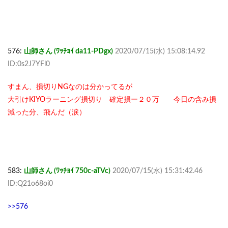
576:
山師さん (ﾜｯﾁｮｲ da11-PDgx)
2020/07/15(水) 15:08:14.92
ID:0s2J7YFl0
すまん、損切りNGなのは分かってるが
大引けKIYOラーニング損切り 確定損ー２０万 今日の含み損
減った分、飛んだ（涙）
583:
山師さん (ﾜｯﾁｮｲ 750c-aTVc)
2020/07/15(水) 15:31:42.46
ID:Q21o68oi0
>>576