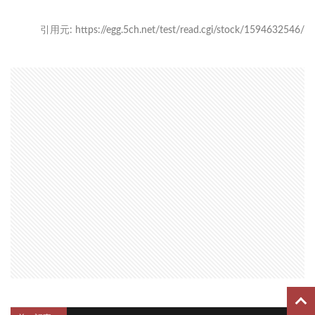
引用元: https://egg.5ch.net/test/read.cgi/stock/1594632546/