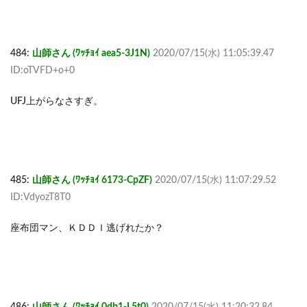
484:
山師さん (ﾜｯﾁｮｲ aea5-3J1N)
2020/07/15(水) 11:05:39.47
ID:oTVFD+o+0
UFJ上がらなさすぎ。
485:
山師さん (ﾜｯﾁｮｲ 6173-CpZF)
2020/07/15(水) 11:07:29.52
ID:VdyozT8T0
座布団マン、ＫＤＤＩ逃げれたか？
486:
山師さん (ﾜｯﾁｮｲ 0db1-L5t0)
2020/07/15(水) 11:20:32.84