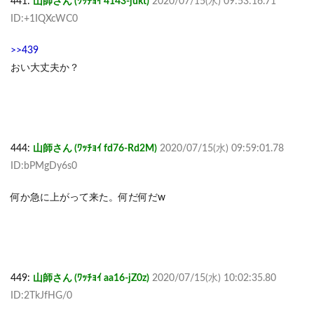
441:
山師さん (ﾜｯﾁｮｲ 4143-jukt)
2020/07/15(水) 09:53:16.71
ID:+1IQXcWC0
>>439
おい大丈夫か？
444:
山師さん (ﾜｯﾁｮｲ fd76-Rd2M)
2020/07/15(水) 09:59:01.78
ID:bPMgDy6s0
何か急に上がって来た。何だ何だw
449:
山師さん (ﾜｯﾁｮｲ aa16-jZ0z)
2020/07/15(水) 10:02:35.80
ID:2TkJfHG/0