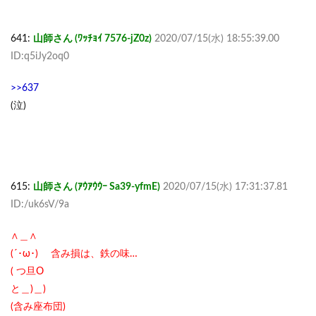
641:
山師さん (ﾜｯﾁｮｲ 7576-jZ0z)
2020/07/15(水) 18:55:39.00
ID:q5iJy2oq0
>>637
(泣)
615:
山師さん (ｱｳｱｳｳｰ Sa39-yfmE)
2020/07/15(水) 17:31:37.81
ID:/uk6sV/9a
∧＿∧
(´･ω･) 含み損は、鉄の味…
( つ旦O
と＿)＿)
(含み座布団)