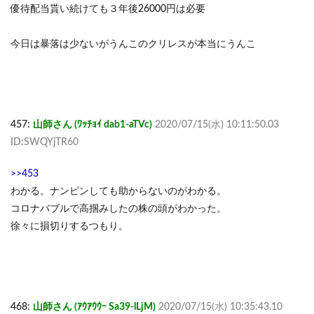
優待配当貰い続けても３年後26000円は必要
今日は暴落は少ないがうんこのクリレスが本当にうんこ
457:
山師さん (ﾜｯﾁｮｲ dab1-aTVc)
2020/07/15(水) 10:11:50.03
ID:SWQYjTR60
>>453
わかる。ナンピンしても助からないのがわかる。
コロナバブルで高掴みしたの株の頭がわかった。
徐々に損切りするつもり。
468:
山師さん (ｱｳｱｳｳｰ Sa39-lLjM)
2020/07/15(水) 10:35:43.10