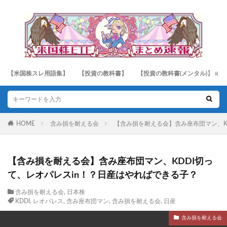
【米国株スレ用語集】
【投資の教科書】
【投資の教科書(メンタル)】
HOME
含み損を耐える会
【含み損を耐える会】含み座布団マン、K
【含み損を耐える会】含み座布団マン、KDDI切っ
て、レオパレスin！？日産はやればできる子？
含み損を耐える会
,
日本株
KDDI
,
レオパレス
,
含み座布団マン
,
含み損を耐える会
,
日産
含み損を耐える会