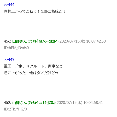
>>444
俺株上がってこねえ！全部二桁緑だよ！
456:
山師さん (ﾜｯﾁｮｲ fd76-Rd2M)
2020/07/15(水) 10:09:42.53
ID:bPMgDy6s0
>>449
重工、JR東、リクルート、商事など
急に上がった、他はダメだけどw
452:
山師さん (ﾜｯﾁｮｲ aa16-jZ0z)
2020/07/15(水) 10:04:58.41
ID:2TkJfHG/0