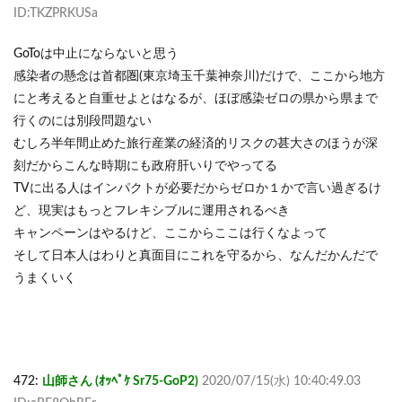
ID:TKZPRKUSa
GoToは中止にならないと思う
感染者の懸念は首都圏(東京埼玉千葉神奈川)だけで、ここから地方
にと考えると自重せよとはなるが、ほぼ感染ゼロの県から県まで
行くのには別段問題ない
むしろ半年間止めた旅行産業の経済的リスクの甚大さのほうが深
刻だからこんな時期にも政府肝いりでやってる
TVに出る人はインパクトが必要だからゼロか１かで言い過ぎるけ
ど、現実はもっとフレキシブルに運用されるべき
キャンペーンはやるけど、ここからここは行くなよって
そして日本人はわりと真面目にこれを守るから、なんだかんだで
うまくいく
472:
山師さん (ｵｯﾍﾟｹ Sr75-GoP2)
2020/07/15(水) 10:40:49.03