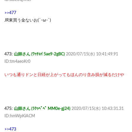
>>477
JR東買う金ないお(´･ω･`)
473:
山師さん (ﾜｯﾁｮｲ 5ae9-2gBC)
2020/07/15(水) 10:41:49.91
ID:tm4aeoKr0
いつも通りドンと日経が上がってもほんのり含み損が減るだけや
475:
山師さん (ﾗｸｯﾍﾟﾍﾟ MM0e-gj24)
2020/07/15(水) 10:43:31.31
ID:hmWpKiACM
>>473