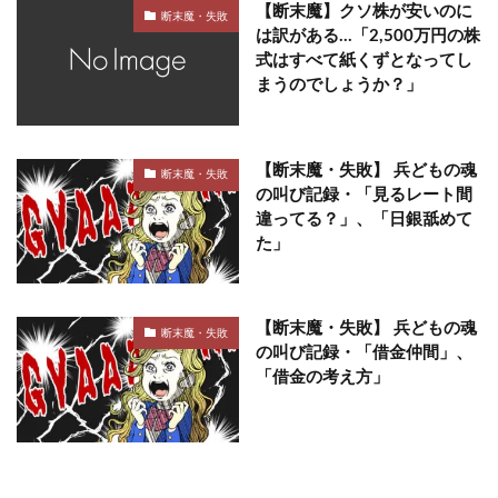
【断末魔】クソ株が安いのに
断末魔・失敗
は訳がある…「2,500万円の株
式はすべて紙くずとなってし
まうのでしょうか？」
【断末魔・失敗】 兵どもの魂
断末魔・失敗
の叫び記録・「見るレート間
違ってる？」、「日銀舐めて
た」
【断末魔・失敗】 兵どもの魂
断末魔・失敗
の叫び記録・「借金仲間」、
「借金の考え方」