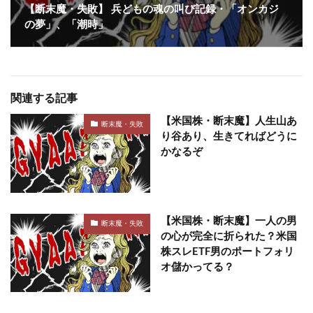
【断末魔・失敗】 兵どもの魂の叫び記録・「オンカジ
の夢」、「潮時」
関連する記事
【米国株・断末魔】人生山あ
断末魔・失敗
り谷あり、生きてればどうに
かなるぞ
【米国株・断末魔】一人の男
断末魔・失敗
の心が完全に折られた？米国
株スレETF男のポートフォリ
オ儲かってる？