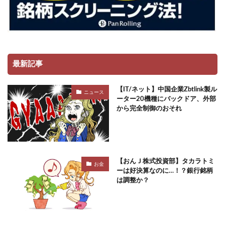
最新記事
【IT/ネット】中国企業Zbtlink製ル
ニュース
ーター20機種にバックドア、外部
から完全制御のおそれ
【おんＪ株式投資部】タカラトミ
お金
ーは好決算なのに…！？銀行銘柄
は調整か？