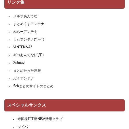
リンク集
ヌルポあんてな
まとめくすアンテナ
ねらーアンテナ
しぃアンテナ(*ﾟーﾟ)
!ANTENNA?
ギコあんてな(,,ﾟДﾟ)
2chnavi
まとめたった速報
ぷぅアンテナ
5chまとめサイトのまとめ
スペシャルサンクス
米国株ETF新NISA活用クラブ
ツイバ