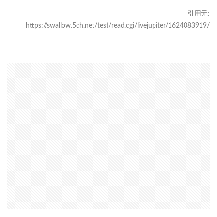
引用元:
https://swallow.5ch.net/test/read.cgi/livejupiter/1624083919/