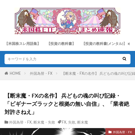
【米国株スレ用語集】
【投資の教科書】
【投資の教科書(メンタル)】
HOME
外国為替・FX
【断末魔・FXの名作】 兵どもの魂の叫び
【断末魔・FXの名作】 兵どもの魂の叫び記録・
「ビギナーズラックと根拠の無い自信」、「業者絶
対許さねえ」
外国為替・FX
,
断末魔・失敗
FX
,
失敗
,
断末魔
外国為替・FX