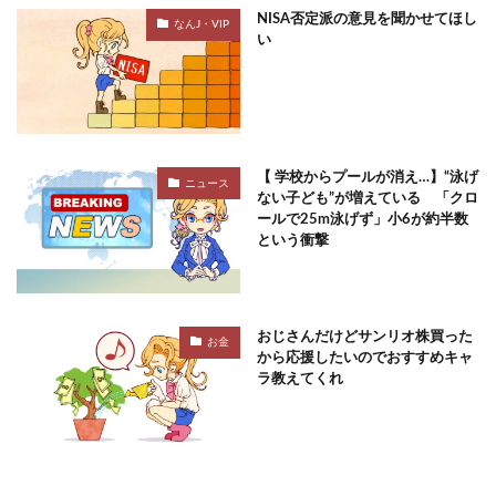
NISA否定派の意見を聞かせてほし
なんJ・VIP
い
【 学校からプールが消え…】“泳げ
ニュース
ない子ども”が増えている 「クロ
ールで25m泳げず」小6が約半数
という衝撃
おじさんだけどサンリオ株買った
お金
から応援したいのでおすすめキャ
ラ教えてくれ