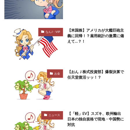
【米国株】アメリカが大艦巨砲主
なんJ・VIP
義に回帰！？雇用統計の激震に備
えて…？！
【おんＪ株式投資部】爆裂決算で
お金
任天堂復活ッッ！？
【「軽」EV】スズキ、欧州輸出
ニュース
日本の独自規格で現地・中国勢に
対抗