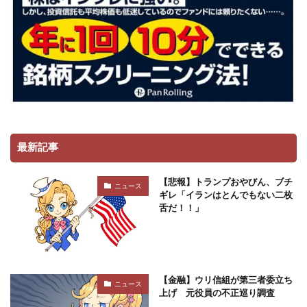
最新記事
【悲報】トランプおやびん、ブチ
ニュース
ギレ「イランはとんでもない二枚
舌だ！！」
【金融】ウリ信組が第三者委立ち
ニュース
上げ 元役員の不正巡り調査