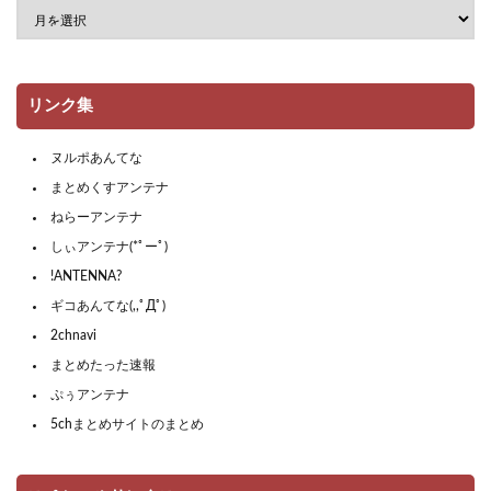
リンク集
ヌルポあんてな
まとめくすアンテナ
ねらーアンテナ
しぃアンテナ(*ﾟーﾟ)
!ANTENNA?
ギコあんてな(,,ﾟДﾟ)
2chnavi
まとめたった速報
ぷぅアンテナ
5chまとめサイトのまとめ