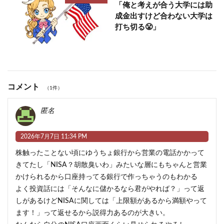
「俺と考えが合う大学には助
成金出すけど合わない大学は
打ち切る😤」
コメント
（1件）
匿名
2026年7月7日 11:34 PM
株触ったことない頃にゆうちょ銀行から営業の電話かかって
きてたし「NISA？胡散臭いわ」みたいな層にもちゃんと営業
かけられるから口座持ってる銀行で作っちゃうのもわかる
よく投資話には「そんなに儲かるなら君がやれば？」って返
しがあるけどNISAに関しては「上限額があるから満額やって
ます！」って返せるから説得力あるのが大きい。