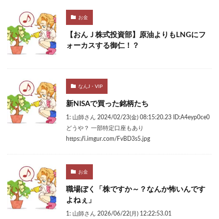
お金
【おんＪ株式投資部】原油よりもLNGにフ
ォーカスする御仁！？
なんJ・VIP
新NISAで買った銘柄たち
1: 山師さん 2024/02/23(金) 08:15:20.23 ID:A4eyp0ce0
どうや？ 一部特定口座もあり
https://i.imgur.com/FvBD3s5.jpg
お金
職場ぼく「株ですか～？なんか怖いんです
よねぇ」
1: 山師さん 2026/06/22(月) 12:22:53.01