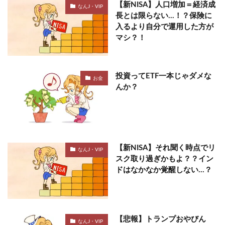
【新NISA】人口増加＝経済成
なんJ・VIP
長とは限らない…！？保険に
入るより自分で運用した方が
マシ？！
投資ってETF一本じゃダメな
お金
んか？
【新NISA】それ聞く時点でリ
なんJ・VIP
スク取り過ぎかもよ？？イン
ドはなかなか覚醒しない…？
【悲報】トランプおやびん
なんJ・VIP