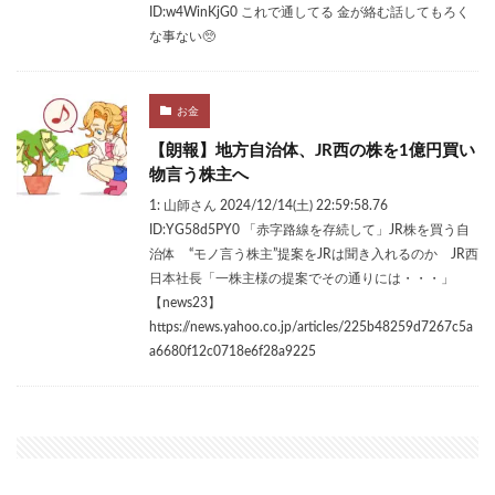
ID:w4WinKjG0 これで通してる 金が絡む話してもろく
な事ない🥺
お金
【朗報】地方自治体、JR西の株を1億円買い
物言う株主へ
1: 山師さん 2024/12/14(土) 22:59:58.76
ID:YG58d5PY0 「赤字路線を存続して」JR株を買う自
治体 “モノ言う株主”提案をJRは聞き入れるのか JR西
日本社長「一株主様の提案でその通りには・・・」
【news23】
https://news.yahoo.co.jp/articles/225b48259d7267c5a
a6680f12c0718e6f28a9225