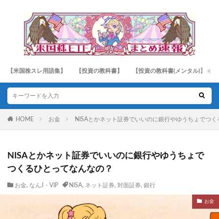
【米国株スレ用語集】
【投資の教科書】
【投資の教科書(メンタル)】
HOME
お金
NISAとかネット証券でいいのに銀行やゆうちょでつ
NISAとかネット証券でいいのに銀行やゆうちょで
つくるひとってなんなの？
お金
,
なんJ・VIP
NISA
,
ネット証券
,
対面証券
,
銀行
お金