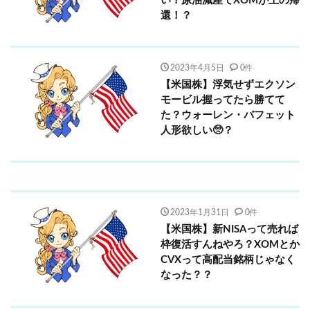
い？原油減産でXOMが王の帰
還！？
2023年4月5日
0件
【米国株】浮気せずエクソン
モービル握ってたら勝てて
た？ウォーレン・バフェット
人形欲しい🥺？
2023年1月31日
0件
【米国株】新NISAって売れば
枠復活すんねやろ？XOMとか
CVXって高配当銘柄じゃなく
なった？？