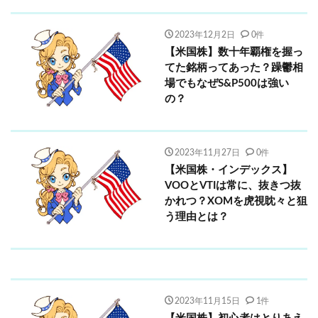
2023年12月2日
0件
【米国株】数十年覇権を握っ
てた銘柄ってあった？躁鬱相
場でもなぜS&P500は強い
の？
2023年11月27日
0件
【米国株・インデックス】
VOOとVTIは常に、抜きつ抜
かれつ？XOMを虎視眈々と狙
う理由とは？
2023年11月15日
1件