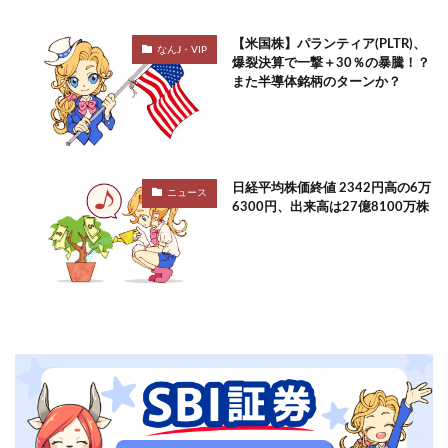
【米国株】パランティア(PLTR)、
なんJ・VIP
爆裂決算で一撃＋30％の暴騰！？
また半導体銘柄のターンか？
日経平均株価終値 2342円高の6万
ニュース
6300円、出来高は27億8100万株