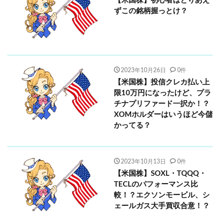
【米国株】初心者はとりあえ
ずこの銘柄握っとけ？
2023年10月26日
0件
【米国株】投信クレカ払い上
限10万円になったけど、プラ
チナプリファード一択か！？
XOMホルダーはいうほど今儲
かってる？
2023年10月13日
0件
【米国株】SOXL・TQQQ・
TECLのパフォーマンス比
較！？エクソンモービル、シ
ェールガス大手買収合意！？