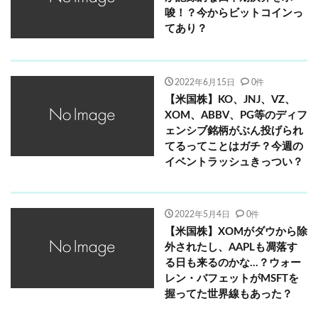
唆！？今からビットコインっ
てあり？
2022年6月15日
0件
【米国株】KO、JNJ、VZ、
XOM、ABBV、PG等のディフ
ェンシブ銘柄がぶん投げられ
てるってことはガチ？今週の
イベントラッシュきっつい？
2022年5月4日
0件
【米国株】XOMがダウから除
外されたし、AAPLも凋落す
る日も来るのかな…？ウォー
レン・バフェットがMSFTを
握ってた世界線もあった？