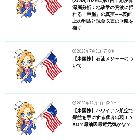
(XOM)2026年第1四半期決算
深層分析：地政学の荒波に揺
れる「巨艦」の真実――表面
上の利益と現金収支の乖離を
衝く
2025年7月5日
0件
【米国株】石油メジャーにつ
いて
2023年12月4日
0件
【米国株】ハワイアン航空で
爆益を手にする猛者出現！？
XOM原油民最近元気かな？