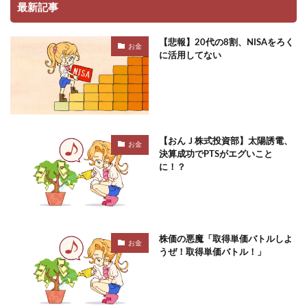
最新記事
【悲報】20代の8割、NISAをろく
お金
に活用してない
【おんＪ株式投資部】太陽誘電、
お金
決算成功でPTSがエグいこと
に！？
株価の悪魔「取得単価バトルしよ
お金
うぜ！取得単価バトル！」