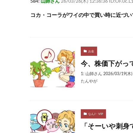
584:
山師さん
26/03/26(木) 12:36:36 ID:OF.0c.L
コカ・コーラがワイの中で買い時に近づい
お金
今、株価下がっ
1: 山師さん 2026/03/19(
たんやが
なんJ・VIP
「そーいや刺身