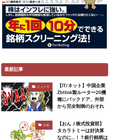
最新記事
【IT/ネット】中国企業
ニュース
Zbtlink製ルーター20機
種にバックドア、外部
から完全制御のおそれ
【おんＪ株式投資部】
お金
タカラトミーは好決算
なのに…！？銀行銘柄は