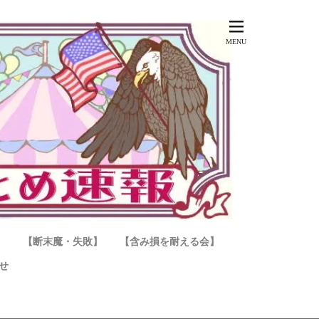
】
【断末魔・失敗】
【含み損を耐える会】
せ