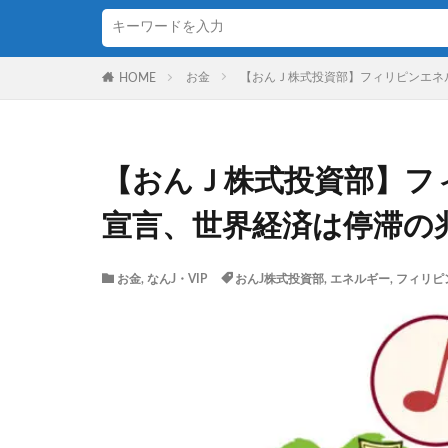
お金
【おんＪ株式投資部】フィリピンエネ
HOME
【おんＪ株式投資部】フ
宣言、世界経済は停滞の
お金
,
なんJ・VIP
おんJ株式投資部
,
エネルギー
,
フィリピ