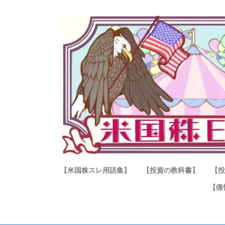
【米国株スレ用語集】
【投資の教科書】
【投
【痛