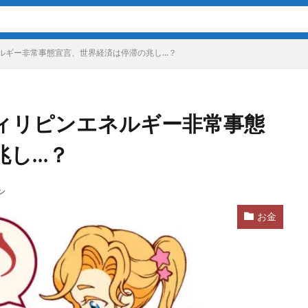
ルギー非常事態宣言、世界経済は停滞の兆し…？
ィリピンエネルギー非常事態
兆し…？
ン
お金