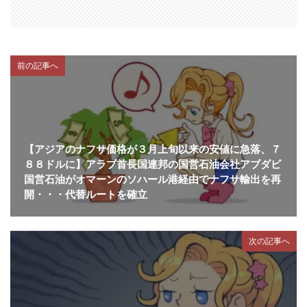
前の記事へ
【アジアのナフサ価格が３月上旬以来の安値に急落、７
８８ドルに】アラブ首長国連邦の国営石油会社アブダビ
国営石油がオマーンのソハール港経由でナフサ輸出を再
開・・・代替ルートを確立
次の記事へ