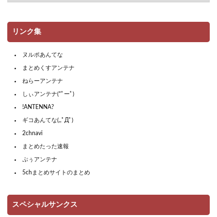
リンク集
ヌルポあんてな
まとめくすアンテナ
ねらーアンテナ
しぃアンテナ(*ﾟーﾟ)
!ANTENNA?
ギコあんてな(,,ﾟДﾟ)
2chnavi
まとめたった速報
ぷぅアンテナ
5chまとめサイトのまとめ
スペシャルサンクス