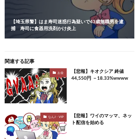
【埼玉県警】はま寿司迷惑行為疑いで43歳無職男を逮
捕 寿司に食器用洗剤かけ炎上
関連する記事
【悲報】キオクシア 終値
お金
44,550円 －18.33%wwww
【悲報】ワイのマッマ、ネッ
なんJ・VIP
ト配信を始める