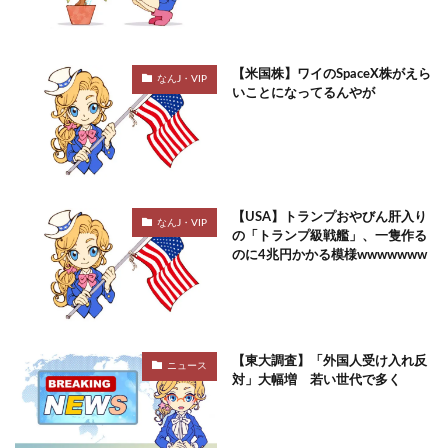
【米国株】ワイのSpaceX株がえら
なんJ・VIP
いことになってるんやが
【USA】トランプおやびん肝入り
なんJ・VIP
の「トランプ級戦艦」、一隻作る
のに4兆円かかる模様wwwwwww
【東大調査】「外国人受け入れ反
ニュース
対」大幅増 若い世代で多く