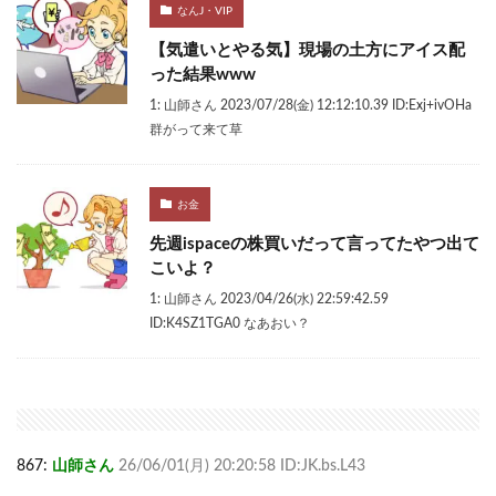
なんJ・VIP
【気遣いとやる気】現場の土方にアイス配
った結果www
1: 山師さん 2023/07/28(金) 12:12:10.39 ID:Exj+ivOHa
群がって来て草
お金
先週ispaceの株買いだって言ってたやつ出て
こいよ？
1: 山師さん 2023/04/26(水) 22:59:42.59
ID:K4SZ1TGA0 なあおい？
867:
山師さん
26/06/01(月) 20:20:58 ID:JK.bs.L43