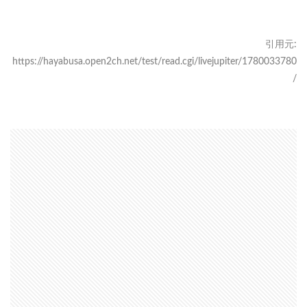
引用元:
https://hayabusa.open2ch.net/test/read.cgi/livejupiter/1780033780
/