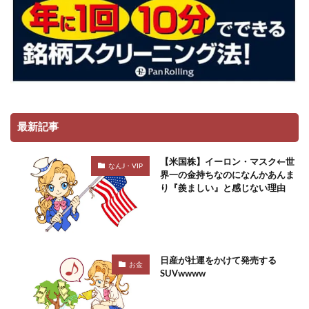
最新記事
【米国株】イーロン・マスク←世
なんJ・VIP
界一の金持ちなのになんかあんま
り『羨ましい』と感じない理由
日産が社運をかけて発売する
お金
SUVwwww