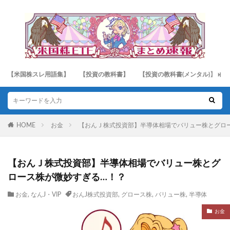
【米国株スレ用語集】
【投資の教科書】
【投資の教科書(メンタル)】
HOME
お金
【おんＪ株式投資部】半導体相場でバリュー株とグロ
【おんＪ株式投資部】半導体相場でバリュー株とグ
ロース株が微妙すぎる…！？
お金
,
なんJ・VIP
おんJ株式投資部
,
グロース株
,
バリュー株
,
半導体
お金