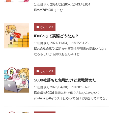
1: 山師さん 2024/02/28(水) 13:43:43.854
ID:6tpZrP4O0 うーむ
なんJ・VIP
iDeCoって実際どうなん？
1: 山師さん 2024/11/03(日) 18:25:31.23
ID:kxNGxN870 12月から事業主証明書の提出いらなく
なるらしいから興味あるんやけど
なんJ・VIP
5000社落ちた無職だけど就職諦めた
1: 山師さん 2023/04/30(日) 10:38:55.698
ID:Lo8ksSGQd 就職以外で稼ぐ方法なんかない？
youtubeとAIイラストはやってるけど収益化できてない