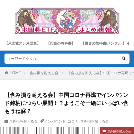
【米国株スレ用語集】
【投資の教科書】
【投資の教科書(メンタル)】
HOME
含み損を耐える会
【含み損を耐える会】中国コロナ再燃で
【含み損を耐える会】中国コロナ再燃でインバウン
ド銘柄につらい展開！？ようこそ一緒にいっぱい含
もうね🤗？
含み損を耐える会
インバウンド
,
コロナ
,
含み損を耐える会
含み損を耐える会