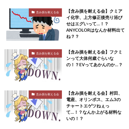
【含み損を耐える会】クミア
含み損を耐える会
イ化学、上方修正後売り浴び
せはエグいって…！？
ANYCOLORはなんか材料出て
ね？？
【含み損を耐える会】フクミ
含み損を耐える会
ンって大体何歳ぐらいな
の！？EVってあかんのか…？
【含み損を耐える会】村田、
含み損を耐える会
電産、オリンポス、エム3の
チャートエゲツねぇっ
て…！？なんか上がる材料な
いの！？