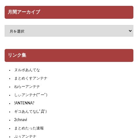
月間アーカイブ
リンク集
ヌルポあんてな
まとめくすアンテナ
ねらーアンテナ
しぃアンテナ(*ﾟーﾟ)
!ANTENNA?
ギコあんてな(,,ﾟДﾟ)
2chnavi
まとめたった速報
ぷぅアンテナ