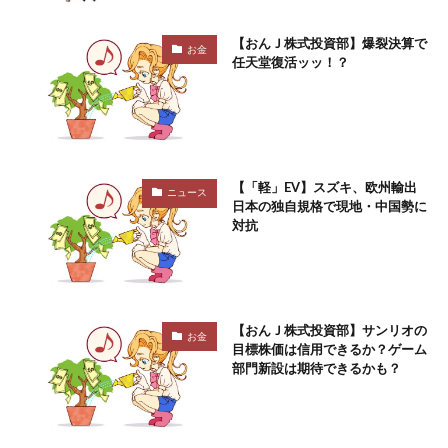
【おんＪ株式投資部】爆裂決算で
お金
任天堂復活ッッ！？
【「軽」EV】スズキ、欧州輸出
ニュース
日本の独自規格で現地・中国勢に
対抗
【おんＪ株式投資部】サンリオの
お金
目標株価は信用できるか？ゲーム
部門新設は期待できるかも？