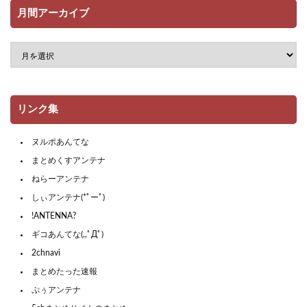
月間アーカイブ
リンク集
ヌルポあんてな
まとめくすアンテナ
ねらーアンテナ
しぃアンテナ(*ﾟーﾟ)
!ANTENNA?
ギコあんてな(,,ﾟДﾟ)
2chnavi
まとめたった速報
ぷぅアンテナ