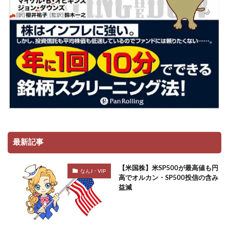
最新記事
【米国株】米SP500が最高値も円
なんJ・VIP
高でオルカン・SP500投信の含み
益減