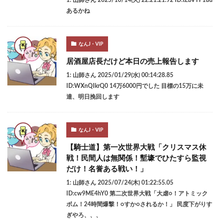
あるかね
なんJ・VIP
居酒屋店長だけど本日の売上報告します
1: 山師さん 2025/01/29(水) 00:14:28.85
ID:WXnQIkrQ0 14万6000円でした 目標の15万に未
達、明日挽回します
なんJ・VIP
【騎士道】第一次世界大戦「クリスマス休
戦！民間人は無関係！塹壕でひたすら監視
だけ！名誉ある戦い！」
1: 山師さん 2025/07/24(木) 01:22:55.05
ID:cw9ME4hY0 第二次世界大戦「大虐○！アトミック
ボム！24時間爆撃！○すか○されるか！」 民度下がりす
ぎやろ、、、