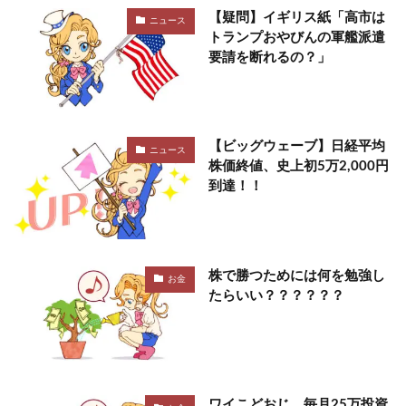
【疑問】イギリス紙「高市は
ニュース
トランプおやびんの軍艦派遣
要請を断れるの？」
【ビッグウェーブ】日経平均
ニュース
株価終値、史上初5万2,000円
到達！！
株で勝つためには何を勉強し
お金
たらいい？？？？？？
ワイこどおじ、毎月25万投資