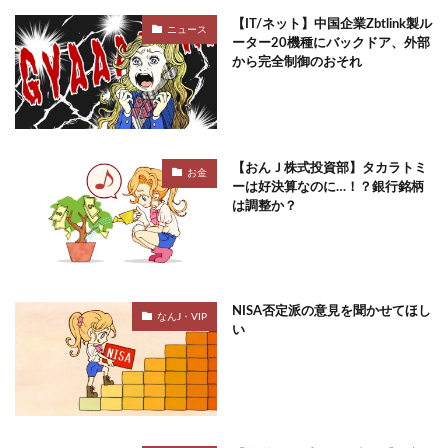
【IT/ネット】中国企業Zbtlink製ル
ニュース
ーター20機種にバックドア、外部
から完全制御のおそれ
【おんＪ株式投資部】タカラトミ
お金
ーは好決算なのに…！？銀行銘柄
は調整か？
NISA否定派の意見を聞かせてほし
なんJ・VIP
い