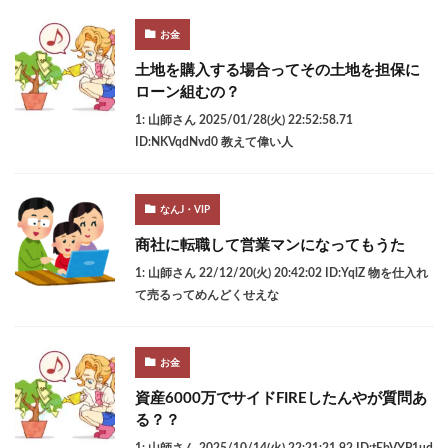
お金
土地を購入する場合ってその土地を担保に
ローン組むの？
1: 山師さん 2025/01/28(火) 22:52:58.71
ID:NKVqdNvd0 教えて偉い人
なんJ・VIP
商社に転職して営業マンになってもうた
1: 山師さん 22/12/20(火) 20:42:02 ID:YqlZ 物を仕入れ
て売るってめんどくせえな
お金
資産6000万でサイドFIREしたんやが質問あ
る？？
1: 山師さん 2025/10/14(火) 22:21:21.92 ID:tEbVYP1ud