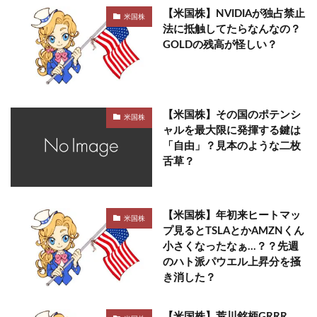
【米国株】NVIDIAが独占禁止
米国株
法に抵触してたらなんなの？
GOLDの残高が怪しい？
【米国株】その国のポテンシ
米国株
ャルを最大限に発揮する鍵は
「自由」？見本のような二枚
舌草？
【米国株】年初来ヒートマッ
米国株
プ見るとTSLAとかAMZNくん
小さくなったなぁ…？？先週
のハト派パウエル上昇分を掻
き消した？
【米国株】荒川銘柄GRRR、