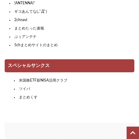
!ANTENNA?
ギコあんてな(,,ﾟДﾟ)
2chnavi
まとめたった速報
ぷぅアンテナ
5chまとめサイトのまとめ
スペシャルサンクス
米国株ETF新NISA活用クラブ
ツイバ
まとめくす