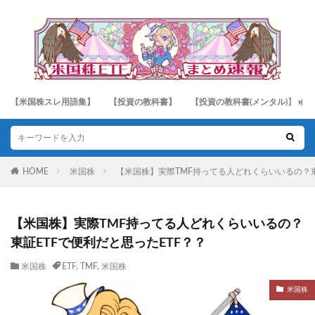
【米国株スレ用語集】
【投資の教科書】
【投資の教科書(メンタル)】
HOME
米国株
【米国株】実際TMF持ってる人どれくらいいるの？東
【米国株】実際TMF持ってる人どれくらいいるの？
東証ETFで便利だと思ったETF？？
米国株
ETF
,
TMF
,
米国株
米国株