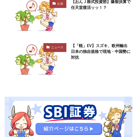
【おんＪ株式投資部】爆裂決算で
お金
任天堂復活ッッ！？
【「軽」EV】スズキ、欧州輸出
ニュース
日本の独自規格で現地・中国勢に
対抗