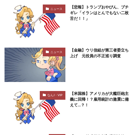
【悲報】トランプおやびん、ブチ
ニュース
ギレ「イランはとんでもない二枚
舌だ！！」
【金融】ウリ信組が第三者委立ち
ニュース
上げ 元役員の不正巡り調査
【米国株】アメリカが大艦巨砲主
なんJ・VIP
義に回帰！？雇用統計の激震に備
えて…？！