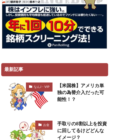
最新記事
【米国株】アメリカ単
なんJ・VIP
独の為替介入だった可
能性！？
手取りの8割以上を投資
お金
に回してるけどどんな
イメージ？