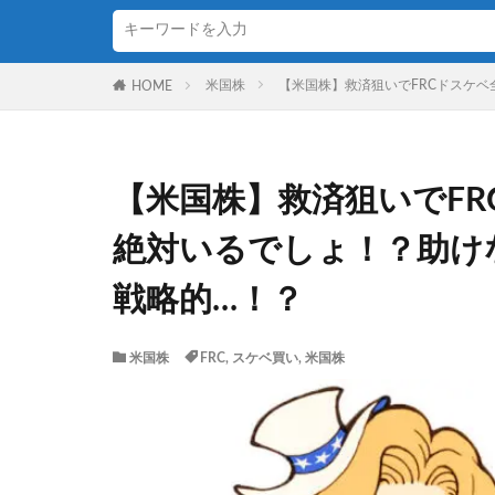
米国株
【米国株】救済狙いでFRCドスケ
HOME
【米国株】救済狙いでF
絶対いるでしょ！？助け
戦略的…！？
米国株
FRC
,
スケベ買い
,
米国株