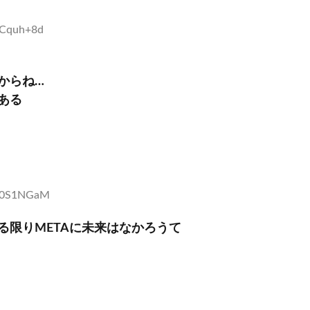
+Cquh+8d
からね…
ある
7F0S1NGaM
る限りMETAに未来はなかろうて