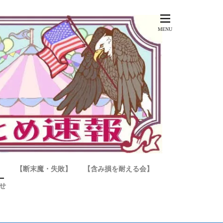
】
【断末魔・失敗】
【含み損を耐える会】
せ