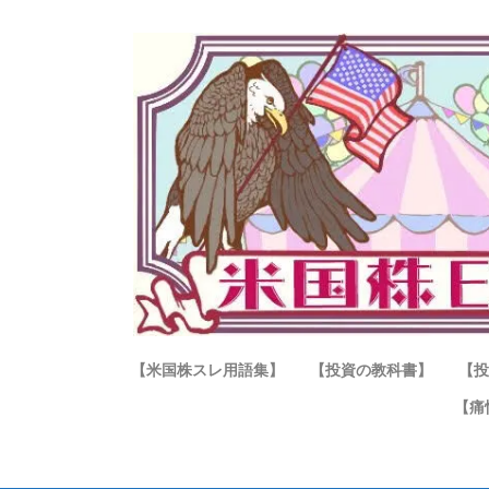
【米国株スレ用語集】
【投資の教科書】
【投
【痛