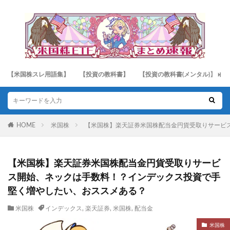
【米国株スレ用語集】
【投資の教科書】
【投資の教科書(メンタル)】
HOME
米国株
【米国株】楽天証券米国株配当金円貨受取りサービ
【米国株】楽天証券米国株配当金円貨受取りサービ
ス開始、ネックは手数料！？インデックス投資で手
堅く増やしたい、おススメある？
米国株
インデックス
,
楽天証券
,
米国株
,
配当金
米国株