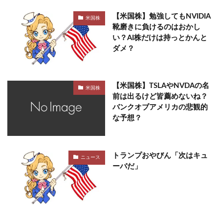
【米国株】勉強してもNVIDIA
米国株
靴磨きに負けるのはおかし
い？AI株だけは持っとかんと
ダメ？
【米国株】TSLAやNVDAの名
米国株
前は出るけど皆薦めないね？
バンクオブアメリカの悲観的
な予想？
トランプおやびん「次はキュ
ニュース
ーバだ」