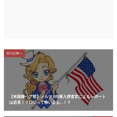
前の記事へ
【米国株ベア部】メルマガB潜入捜査官によるレポート
は必見！？CFDって怖いよぉ…！？