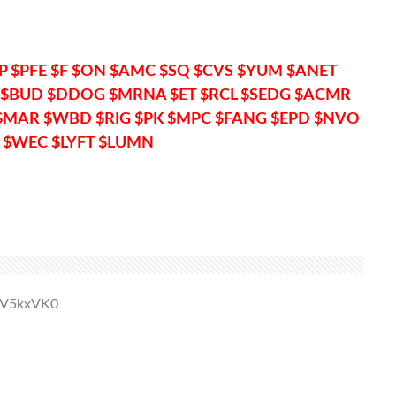
P $PFE $F $ON $AMC $SQ $CVS $YUM $ANET
 $BUD $DDOG $MRNA $ET $RCL $SEDG $ACMR
$MAR $WBD $RIG $PK $MPC $FANG $EPD $NVO
 $WEC $LYFT $LUMN
HaV5kxVK0