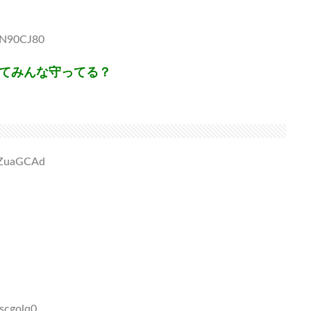
6N90CJ80
ってみんな守ってる？
xzZuaGCAd
scgolq0