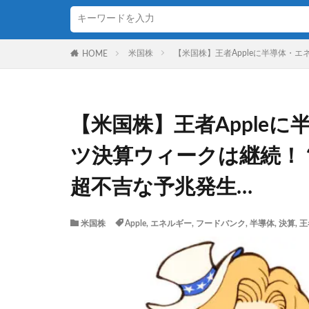
米国株
【米国株】王者Appleに半導体・
HOME
【米国株】王者Apple
ツ決算ウィークは継続！
超不吉な予兆発生…
米国株
Apple
,
エネルギー
,
フードバンク
,
半導体
,
決算
,
王