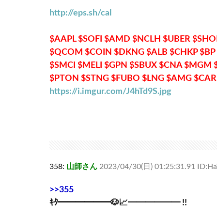
http://eps.sh/cal
$AAPL $SOFI $AMD $NCLH $UBER $SHO
$QCOM $COIN $DKNG $ALB $CHKP $BP
$SMCI $MELI $GPN $SBUX $CNA $MGM 
$PTON $STNG $FUBO $LNG $AMG $CAR
https://i.imgur.com/J4hTd9S.jpg
358:
山師さん
2023/04/30(日) 01:25:31.91 ID:
>>355
ｷﾀ━━━━━━🐶📈━━━━━━ !!