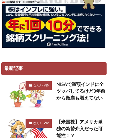
最新記事
NISAで満額インドに全
なんJ・VIP
ツッパしてるけど3年前
から微塵も増えてない
【米国株】アメリカ単
なんJ・VIP
独の為替介入だった可
能性！？