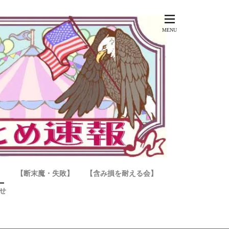
】
【断末魔・失敗】
【含み損を耐える会】
せ