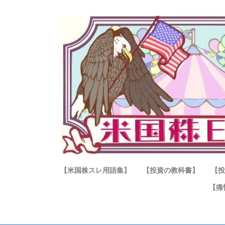
【米国株スレ用語集】
【投資の教科書】
【投
【痛