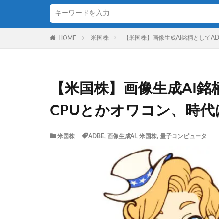
米国株
【米国株】画像生成AI銘柄としてA
HOME
【米国株】画像生成AI銘
CPUとかオワコン、時
米国株
ADBE
,
画像生成AI
,
米国株
,
量子コンピュータ