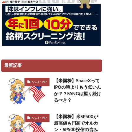
最新記事
【米国株】SpaceXって
なんJ・VIP
IPOの時よりもう低いん
か？？FANGは握り続け
るべき？
【米国株】米SP500が
なんJ・VIP
最高値も円高でオルカ
ン・SP500投信の含み