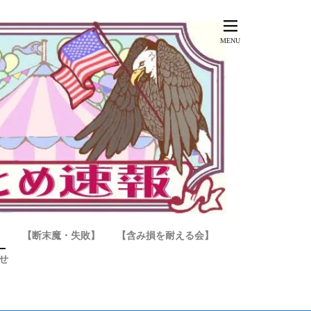
】
【断末魔・失敗】
【含み損を耐える会】
せ