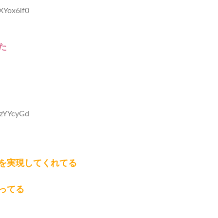
XYox6lf0
た
7zYYcyGd
を実現してくれてる
ってる