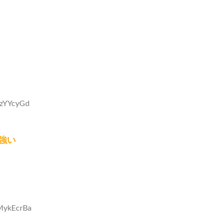
7zYYcyGd
強い
MykEcrBa