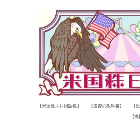
【米国株スレ用語集】
【投資の教科書】
【投
【痛