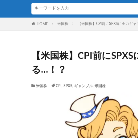
米国株
【米国株】CPI前にSPXSに全力ギ
HOME
【米国株】CPI前にSP
る…！？
米国株
CPI
,
SPXS
,
ギャンブル
,
米国株