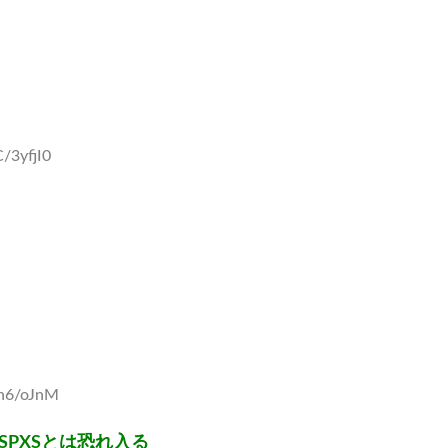
/3yfjI0
yn6/oJnM
SPXSとは恐れ入る