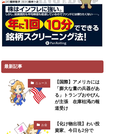
最新記事
【国際】アメリカには
ニュース
「膨大な量の兵器があ
る」トランプおやびん
が主張 在庫枯渇の報
道受け
【化け物出現】わい投
お金
資家、今日も2分で