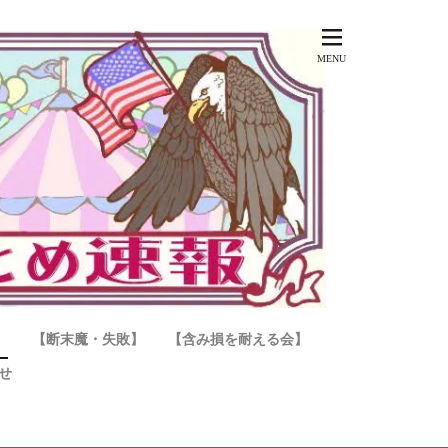
】
【断末魔・失敗】
【含み損を耐える会】
せ