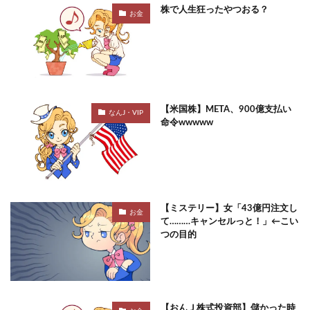
株で人生狂ったやつおる？
お金
【米国株】META、900億支払い
なんJ・VIP
命令wwwww
【ミステリー】女「43億円注文し
お金
て………キャンセルっと！」←こい
つの目的
【おんＪ株式投資部】儲かった時