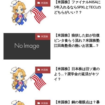
【米国株】ファイナルNISAに
米国株
5年入れるならSPXLとTECLの
どちらがいい？？
【米国株】狼狽した奴が往復
米国株
ビンタ食らう流れ？米国株塾
江田島塾長の熱いお言葉…？
【米国株】日本株は旧ソ連の
米国株
よう…？奨学金の返済がキツ
イ？
【米国株】銅の着眼点は？暴
米国株