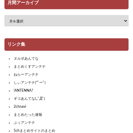
月間アーカイブ
リンク集
ヌルポあんてな
まとめくすアンテナ
ねらーアンテナ
しぃアンテナ(*ﾟーﾟ)
!ANTENNA?
ギコあんてな(,,ﾟДﾟ)
2chnavi
まとめたった速報
ぷぅアンテナ
5chまとめサイトのまとめ