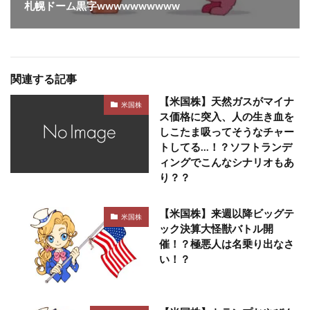
札幌ドーム黒字wwwwwwwwww
関連する記事
【米国株】天然ガスがマイナ
米国株
ス価格に突入、人の生き血を
しこたま吸ってそうなチャー
トしてる…！？ソフトランデ
ィングでこんなシナリオもあ
り？？
【米国株】来週以降ビッグテ
米国株
ック決算大怪獣バトル開
催！？極悪人は名乗り出なさ
い！？