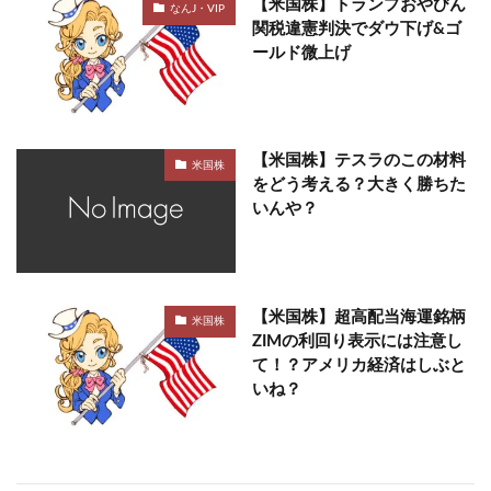
【米国株】トランプおやびん
なんJ・VIP
関税違憲判決でダウ下げ&ゴ
ールド微上げ
【米国株】テスラのこの材料
米国株
をどう考える？大きく勝ちた
いんや？
【米国株】超高配当海運銘柄
米国株
ZIMの利回り表示には注意し
て！？アメリカ経済はしぶと
いね？