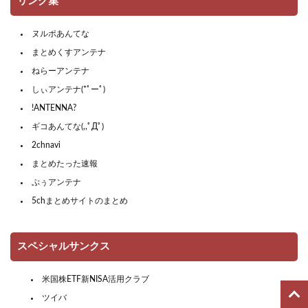
リンク集
ヌルポあんてな
まとめくすアンテナ
ねらーアンテナ
しぃアンテナ(*ﾟーﾟ)
!ANTENNA?
ギコあんてな(,,ﾟДﾟ)
2chnavi
まとめたった速報
ぷぅアンテナ
5chまとめサイトのまとめ
スペシャルサンクス
米国株ETF新NISA活用クラブ
ツイバ