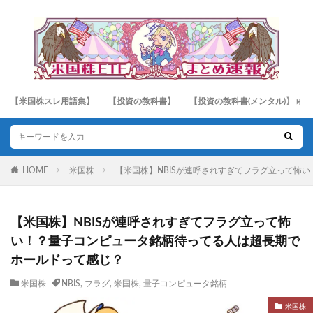
【米国株スレ用語集】
【投資の教科書】
【投資の教科書(メンタル)】
HOME
米国株
【米国株】NBISが連呼されすぎてフラグ立って怖
【米国株】NBISが連呼されすぎてフラグ立って怖
い！？量子コンピュータ銘柄待ってる人は超長期で
ホールドって感じ？
米国株
NBIS
,
フラグ
,
米国株
,
量子コンピュータ銘柄
米国株