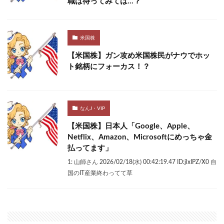
職は待ってみては…？
米国株
【米国株】ガン攻め米国株民がナウでホッ
ト銘柄にフォーカス！？
なんJ・VIP
【米国株】日本人「Google、Apple、
Netflix、Amazon、Microsoftにめっちゃ金
払ってます」
1: 山師さん 2026/02/18(水) 00:42:19.47 ID:jlxIPZ/X0 自
国のIT産業終わってて草