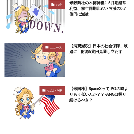
米穀商社の木徳神糧4-6月期経常
お金
利益、前年同期比97.7％減の0.7
億円に減益
【消費減税】日本の社会保障、岐
ニュース
路に 財源5兆円見通し立たず
【米国株】SpaceXってIPOの時よ
なんJ・VIP
りもう低いんか？？FANGは握り
続けるべき？