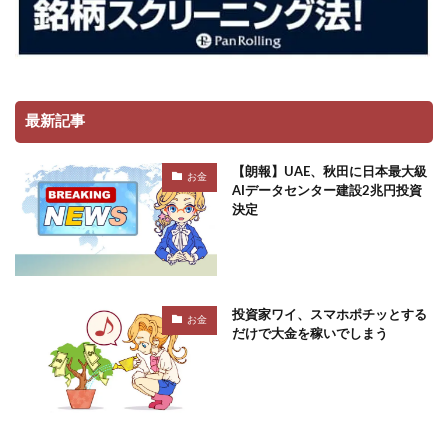
最新記事
【朗報】UAE、秋田に日本最大級
お金
AIデータセンター建設2兆円投資
決定
投資家ワイ、スマホポチッとする
お金
だけで大金を稼いでしまう