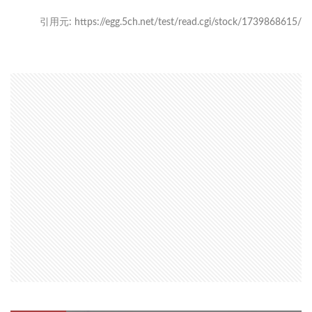
引用元: https://egg.5ch.net/test/read.cgi/stock/1739868615/