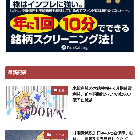
最新記事
米穀商社の木徳神糧4-6月期経常
お金
利益、前年同期比97.7％減の0.7
億円に減益
【消費減税】日本の社会保障、岐
ニュース
路に 財源5兆円見通し立たず