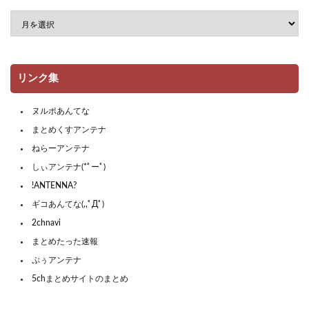
リンク集
ヌルポあんてな
まとめくすアンテナ
ねらーアンテナ
しぃアンテナ(*ﾟーﾟ)
!ANTENNA?
ギコあんてな(,,ﾟДﾟ)
2chnavi
まとめたった速報
ぷぅアンテナ
5chまとめサイトのまとめ