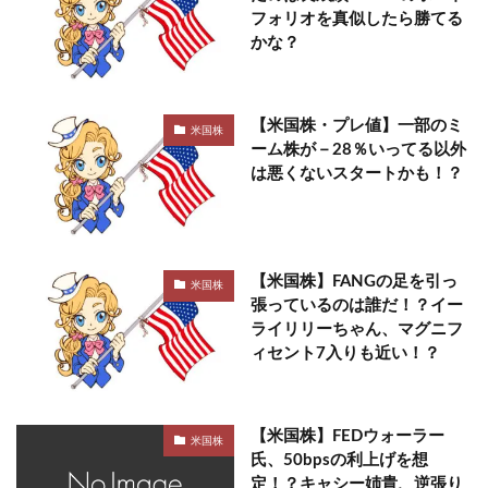
フォリオを真似したら勝てる
かな？
【米国株・プレ値】一部のミ
米国株
ーム株が－28％いってる以外
は悪くないスタートかも！？
【米国株】FANGの足を引っ
米国株
張っているのは誰だ！？イー
ライリリーちゃん、マグニフ
ィセント7入りも近い！？
【米国株】FEDウォーラー
米国株
氏、50bpsの利上げを想
定！？キャシー姉貴、逆張り