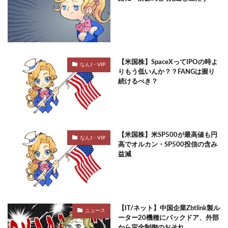
【米国株】SpaceXってIPOの時よ
なんJ・VIP
りもう低いんか？？FANGは握り
続けるべき？
【米国株】米SP500が最高値も円
なんJ・VIP
高でオルカン・SP500投信の含み
益減
【IT/ネット】中国企業Zbtlink製ル
ニュース
ーター20機種にバックドア、外部
から完全制御のおそれ