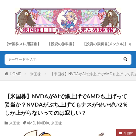
【米国株スレ用語集】
【投資の教科書】
【投資の教科書(メンタル)】
HOME
米国株
【米国株】NVDAがAIで爆上げでAMDも上げって
【米国株】NVDAがAIで爆上げでAMDも上げって
妥当か？NVDAがぶち上げてもナスがせいぜい2％
しか上がらないってのは寂しい？
米国株
AMD
,
NVIDIA
,
米国株
米国株