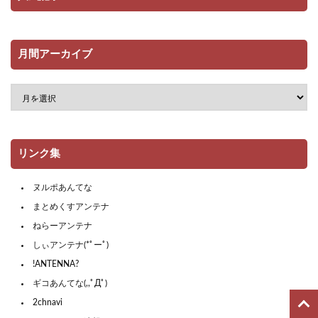
月間アーカイブ
リンク集
ヌルポあんてな
まとめくすアンテナ
ねらーアンテナ
しぃアンテナ(*ﾟーﾟ)
!ANTENNA?
ギコあんてな(,,ﾟДﾟ)
2chnavi