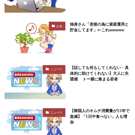
独身さん「老後の為に資産運用と
お金
貯金してます」←これwwwww
【話しても何もしてくれない・具
ニュース
体的に助けてくれない】大人に失
望感 トー横に集まる若者
【韓国人のキムチ消費量が15年で
ニュース
急減】「1日中食べない」人も増
加