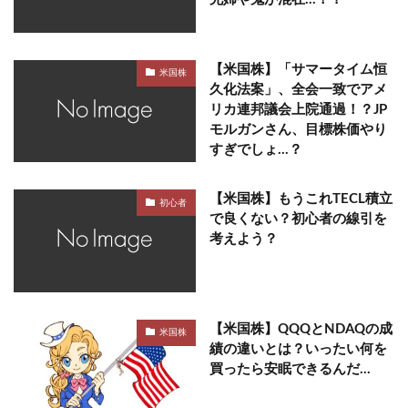
【米国株】「サマータイム恒
米国株
久化法案」、全会一致でアメ
リカ連邦議会上院通過！？JP
モルガンさん、目標株価やり
すぎでしょ…？
【米国株】もうこれTECL積立
初心者
で良くない？初心者の線引を
考えよう？
【米国株】QQQとNDAQの成
米国株
績の違いとは？いったい何を
買ったら安眠できるんだ…