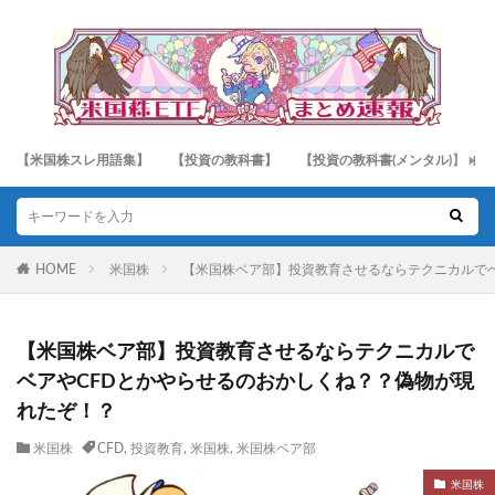
【米国株スレ用語集】
【投資の教科書】
【投資の教科書(メンタル)】
HOME
米国株
【米国株ベア部】投資教育させるならテクニカルでベ
【米国株ベア部】投資教育させるならテクニカルで
ベアやCFDとかやらせるのおかしくね？？偽物が現
れたぞ！？
米国株
CFD
,
投資教育
,
米国株
,
米国株ベア部
米国株