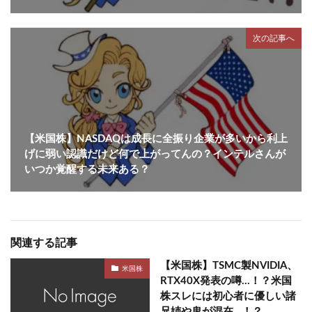
次の記事へ
【米国株】NASDAQは成長に全振り企業が多いから利上
げに弱い認識だけど何で上がってんの？インテルさんが
いつか覚醒する未来ある？
関連する記事
【米国株】TSMC製NVIDIA、
米国株
RTX40X発表の噂…！？米国
株スレには初心者に優しい諸
兄姉や鬼が混在…！？